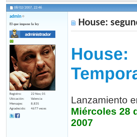
08/02/2007,
22:46
admin
House: segun
El que impone la ley
House:
Tempor
Registro
22 Nov, 01
Lanzamiento e
Ubicación
Valencia
Mensajes
8,835
Miércoles 28 
Agradecido
4677 veces
2007