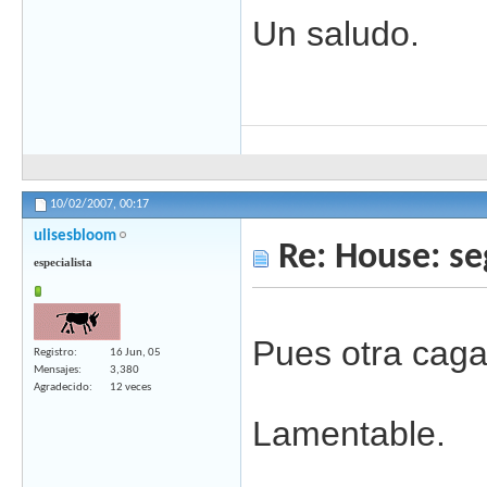
Un saludo.
10/02/2007,
00:17
ulisesbloom
Re: House: s
especialista
Pues otra cagad
Registro
16 Jun, 05
Mensajes
3,380
Agradecido
12 veces
Lamentable.