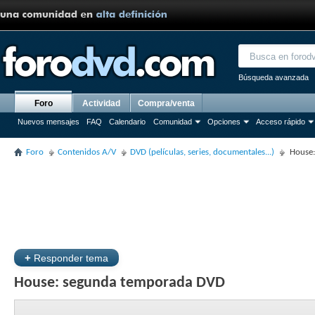
Búsqueda avanzada
Foro
Actividad
Compra/venta
Nuevos mensajes
FAQ
Calendario
Comunidad
Opciones
Acceso rápido
Foro
Contenidos A/V
DVD (películas, series, documentales...)
House
+
Responder tema
House: segunda temporada DVD