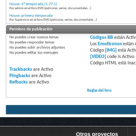
House: 3ª temporada (1.77:1)
Por admin en el foro DVD (películas, series, documentales...)
House: primera temporada
Por Supervicio en el foro DVD (películas, series, documentales...)
Permisos de publicación
No puedes
crear nuevos temas
Códigos BB
están
Acti
No puedes
responder temas
Los
Emoticonos
están
No puedes
subir archivos adjuntos
Código
[IMG]
está
Acti
No puedes
editar tus mensajes
[VIDEO]
code is
Activo
Código HTML está
Inac
Trackbacks
are
Activo
Pingbacks
are
Activo
Refbacks
are
Activo
Reglas del foro
Otros proyectos