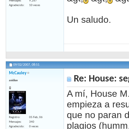
Mensajes
9,267
Agradecido
10 veces
Un saludo.
09/02/2007,
08:51
McCauley
Re: House: s
asiduo
A mí, House M.
empieza a res
que no paran d
Registro
05 Feb, 06
Mensajes
340
plagios (humm,
Agradecido
0 veces