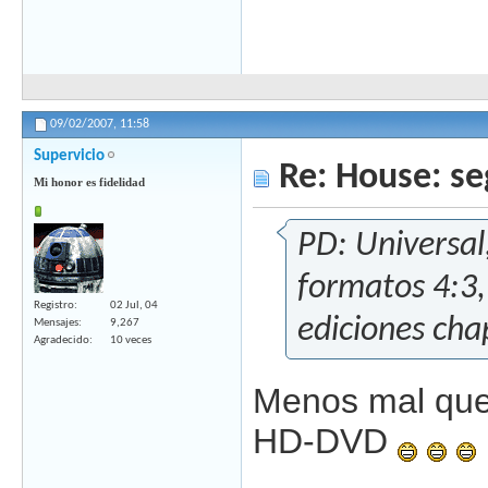
09/02/2007,
11:58
Supervicio
Re: House: s
Mi honor es fidelidad
PD: Universal
formatos 4:3, 
Registro
02 Jul, 04
ediciones cha
Mensajes
9,267
Agradecido
10 veces
Menos mal que 
HD-DVD