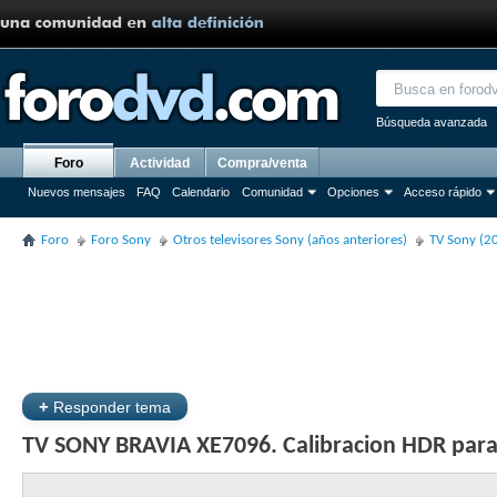
Búsqueda avanzada
Foro
Actividad
Compra/venta
Nuevos mensajes
FAQ
Calendario
Comunidad
Opciones
Acceso rápido
Foro
Foro Sony
Otros televisores Sony (años anteriores)
TV Sony (2
+
Responder tema
TV SONY BRAVIA XE7096. Calibracion HDR par