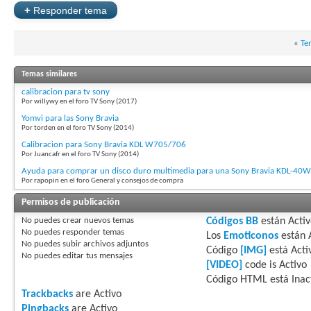
+
Responder tema
«
Te
Temas similares
calibracion para tv sony
Por willywy en el foro TV Sony (2017)
Yomvi para las Sony Bravia
Por torden en el foro TV Sony (2014)
Calibracion para Sony Bravia KDL W705/706
Por Juancafr en el foro TV Sony (2014)
Ayuda para comprar un disco duro multimedia para una Sony Bravia KDL-40
Por rapopin en el foro General y consejos de compra
Permisos de publicación
No puedes
crear nuevos temas
Códigos BB
están
Acti
No puedes
responder temas
Los
Emoticonos
están
No puedes
subir archivos adjuntos
Código
[IMG]
está
Acti
No puedes
editar tus mensajes
[VIDEO]
code is
Activo
Código HTML está
Inac
Trackbacks
are
Activo
Pingbacks
are
Activo