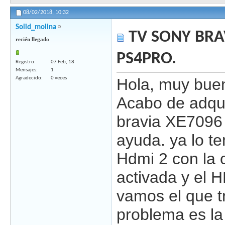
08/02/2018,
10:32
Solid_molina
TV SONY BRAV
recién llegado
PS4PRO.
Registro
07 Feb, 18
Mensajes
1
Agradecido
0 veces
Hola, muy buen
Acabo de adqui
bravia XE7096 
ayuda. ya lo t
Hdmi 2 con la 
activada y el 
vamos el que tr
problema es la 