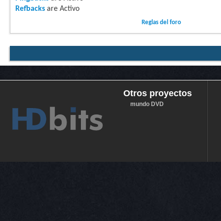
Refbacks
are
Activo
Reglas del foro
Otros proyectos
mundo DVD