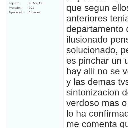
Registro
03 Apr, 11
que segun ello
Mensajes
101
Agradecido
13 veces
anteriores tenia
departamento d
ilusionado pen
solucionado, p
es pinchar un u
hay alli no se v
y las demas tv
sintonizacion d
verdoso mas o 
lo ha confirmad
me comenta que