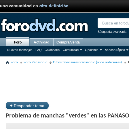
Búsqueda avanzada
Foro
Actividad
Compra/venta
Nuevos mensajes
FAQ
Calendario
Comunidad
Opciones
Acceso rápido
Foro
Foro Panasonic
Otros televisores Panasonic (años anteriores)
+
Responder tema
Problema de manchas "verdes" en las PANASON