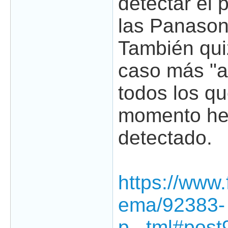
detectar el
las Panason
También qui
caso más "a
todos los qu
momento h
detectado.
https://www
ema/92383-
p...tml#pos