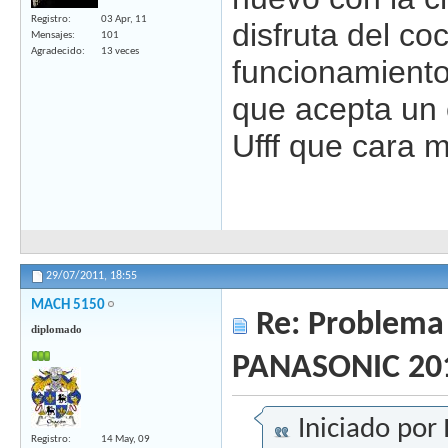
Registro
03 Apr, 11
disfruta del co
Mensajes
101
Agradecido
13 veces
funcionamiento
que acepta un 
Ufff que cara 
29/07/2011,
18:55
MACH 5150
Re: Problema 
diplomado
PANASONIC 20
Iniciado por
Registro
14 May, 09