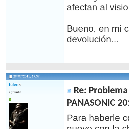
afectan al visi
Bueno, en mi c
devolución...
29/07/2011,
17:37
fulen
Re: Problema 
aprendiz
PANASONIC 20
Para haberle c
nuevo con la c