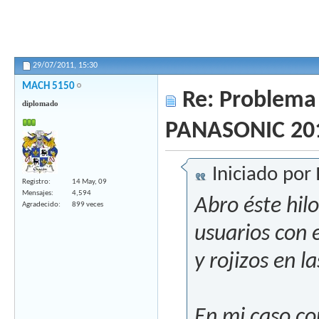
29/07/2011,
15:30
MACH 5150
Re: Problema 
diplomado
PANASONIC 20
Iniciado por
Registro
14 May, 09
Mensajes
4,594
Abro éste hilo
Agradecido
899 veces
usuarios con 
y rojizos en l
En mi caso co