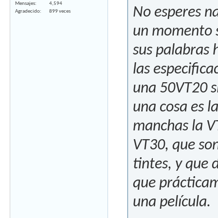
Mensajes
4,594
No esperes n
Agradecido
899 veces
un momento se
sus palabras h
las especifica
una 50VT20 si
una cosa es l
manchas la VT
VT30, que son 
tintes, y que 
que prácticam
una película.