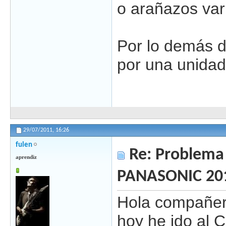
o arañazos vari
Por lo demás d
por una unidad
29/07/2011,
16:26
fulen
Re: Problema 
aprendiz
PANASONIC 20
Hola compañer
hoy he ido al C