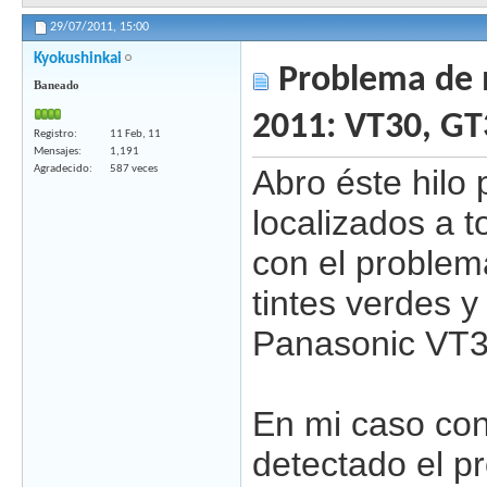
29/07/2011,
15:00
Kyokushinkai
Problema de 
Baneado
2011: VT30, GT
Registro
11 Feb, 11
Mensajes
1,191
Agradecido
587 veces
Abro éste hilo 
localizados a t
con el proble
tintes verdes y 
Panasonic VT30
En mi caso con
detectado el p