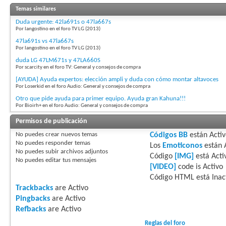
Temas similares
Duda urgente: 42la691s o 47la667s
Por langostino en el foro TV LG (2013)
47la691s vs 47la667s
Por langostino en el foro TV LG (2013)
duda LG 47LM671s y 47LA660S
Por scarcity en el foro TV: General y consejos de compra
[AYUDA] Ayuda expertos: elección ampli y duda con cómo montar altavoces
Por Loserkid en el foro Audio: General y consejos de compra
Otro que pide ayuda para primer equipo. Ayuda gran Kahuna!!!
Por Bioirh+ en el foro Audio: General y consejos de compra
Permisos de publicación
No puedes
crear nuevos temas
Códigos BB
están
Acti
No puedes
responder temas
Los
Emoticonos
están
No puedes
subir archivos adjuntos
Código
[IMG]
está
Acti
No puedes
editar tus mensajes
[VIDEO]
code is
Activo
Código HTML está
Inac
Trackbacks
are
Activo
Pingbacks
are
Activo
Refbacks
are
Activo
Reglas del foro