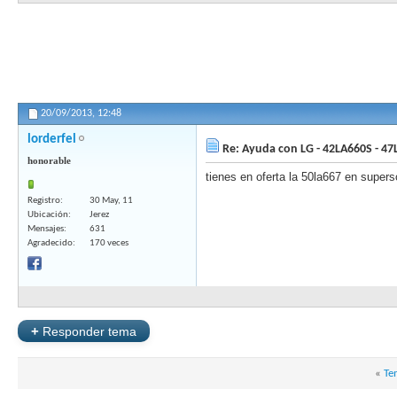
20/09/2013,
12:48
lorderfel
Re: Ayuda con LG - 42LA660S - 47
honorable
tienes en oferta la 50la667 en super
Registro
30 May, 11
Ubicación
Jerez
Mensajes
631
Agradecido
170 veces
+
Responder tema
«
Te