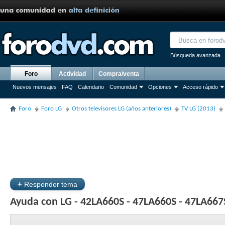
Búsqueda avanzada
Foro
Actividad
Compra/venta
Nuevos mensajes
FAQ
Calendario
Comunidad
Opciones
Acceso rápido
Foro
Foro LG
Otros televisores LG (años anteriores)
TV LG (2013)
+
Responder tema
Ayuda con LG - 42LA660S - 47LA660S - 47LA667