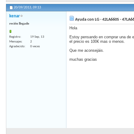
20/09/2013,
09:13
kenar
Ayuda con LG - 42LA660S - 47LA6
recién llegado
Hola
Estoy pensando en comprar una de es
Registro
19 Sep, 13
el precio es 100€ mas o menos.
Mensajes
2
Agradecido
0 veces
Que me aconsejáis.
muchas gracias