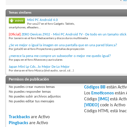
«
Te
Temas similares
Mini PC Android 4.0
Por uxu27 en el foro Gadgets: Tablets,
smartphones, eReaders...
[Oficial]
ZERO Devices Z902 - Mini PC Android TV - De todo en un tamaño stic
Por Javierin en el foro Mediacenters y discos duros multimedia
¿Se ve mejor o igual la imagen en una pantalla que en una pared blanca?
Por jjota30 en el foro Proyectores y pantallas de proyección
¿merece la pena me compre un subwoofer o mejor me quedo igual?
Por papu en el foro Altavoces y auriculares
Japan Mini Lp Cds...lo Mejor De Lo Mejor
Por stersa en el foro Música (dvd-audio, sa-cd, cd...)
Permisos de publicación
No puedes
crear nuevos temas
Códigos BB
están
Acti
No puedes
responder temas
Los
Emoticonos
están
No puedes
subir archivos adjuntos
Código
[IMG]
está
Acti
No puedes
editar tus mensajes
[VIDEO]
code is
Activo
Código HTML está
Inac
Trackbacks
are
Activo
Pingbacks
are
Activo