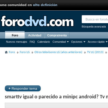
Búsqueda avanzada
Foro
Actividad
Compra/venta
Nuevos mensajes
FAQ
Calendario
Comunidad
Opciones
Acceso rápido
Foro
Foro LG
Otros televisores LG (años anteriores)
TV LG (2013)
+
Responder tema
smarttv igual o parecido a minipc android? Tv 