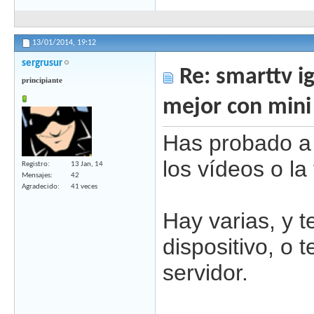
13/01/2014,
19:12
sergrusur
Re: smarttv ig
principiante
mejor con mini
Has probado a 
los vídeos o l
Registro
13 Jan, 14
Mensajes
42
Agradecido
41 veces
Hay varias, y t
dispositivo, o 
servidor.