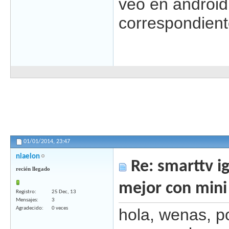
veo en android
correspondiente
01/01/2014,
23:47
niaelon
Re: smarttv ig
recién llegado
mejor con mini
Registro
25 Dec, 13
Mensajes
3
Agradecido
0 veces
hola, wenas, po