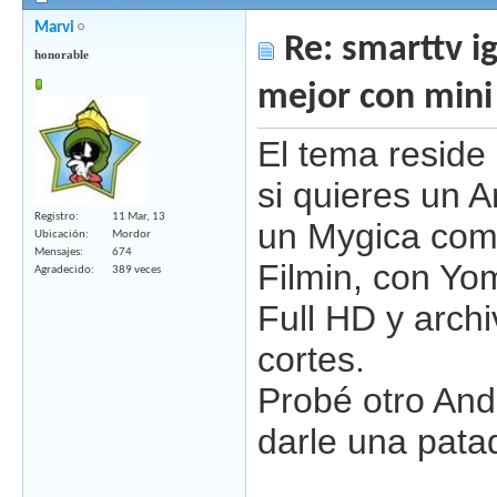
Marvi
Re: smarttv ig
honorable
mejor con mini
El tema reside
si quieres un 
Registro
11 Mar, 13
un Mygica com
Ubicación
Mordor
Mensajes
674
Filmin, con Yo
Agradecido
389 veces
Full HD y arch
cortes.
Probé otro And
darle una patad