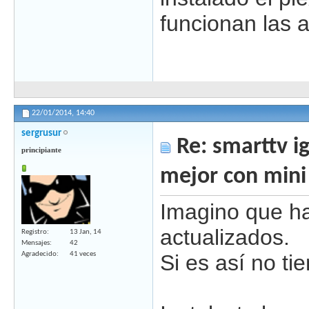
funcionan las a
22/01/2014,
14:40
sergrusur
Re: smarttv ig
principiante
mejor con mini
Imagino que ha
actualizados.
Registro
13 Jan, 14
Mensajes
42
Si es así no t
Agradecido
41 veces