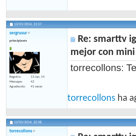
13/01/2014,
21:57
sergrusur
Re: smarttv ig
principiante
mejor con mini
torrecollons: 
Registro
13 Jan, 14
Mensajes
42
Agradecido
41 veces
torrecollons
ha a
13/01/2014,
22:36
torrecollons