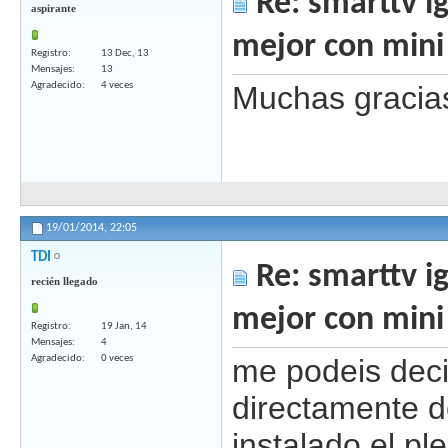
Re: smarttv ig
aspirante
mejor con mini
Registro
13 Dec, 13
Mensajes
13
Agradecido
4 veces
Muchas gracia
19/01/2014,
22:05
TDI
Re: smarttv ig
recién llegado
mejor con mini
Registro
19 Jan, 14
Mensajes
4
Agradecido
0 veces
me podeis deci
directamente d
instalado el pl