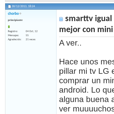
30/12/2013,
18:24
chorbo
smarttv igual
principiante
mejor con mini
Registro
04 Oct, 12
Mensajes
55
Agradecido
21 veces
A ver..
Hace unos mes
pillar mi tv L
comprar un mi
android. Lo qu
alguna buena a
ver muuuuchos