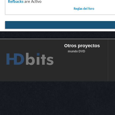
Refbacks
are
Activo
Reglas del foro
Otros proyectos
mundo DVD