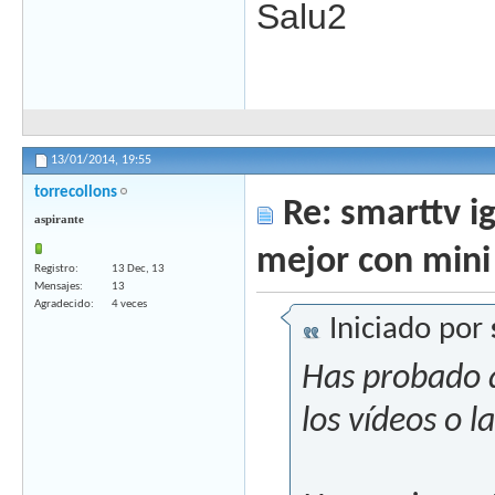
Salu2
13/01/2014,
19:55
torrecollons
Re: smarttv ig
aspirante
mejor con mini
Registro
13 Dec, 13
Mensajes
13
Agradecido
4 veces
Iniciado por
Has probado a
los vídeos o 