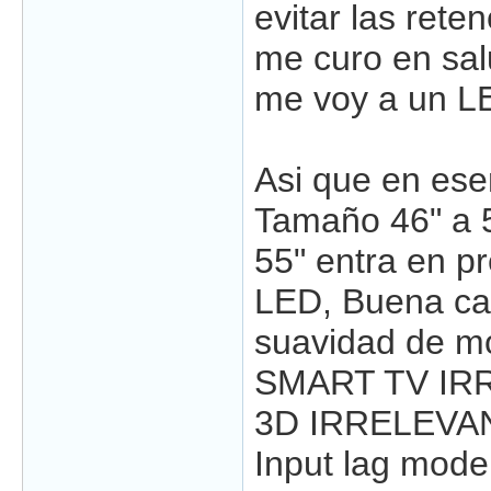
evitar las rete
me curo en sal
me voy a un L
Asi que en ese
Tamaño 46" a 5
55" entra en pr
LED, Buena ca
suavidad de m
SMART TV IR
3D IRRELEVA
Input lag mod