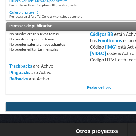
Quiero ver Tele Alemana por satelite...
Por Eztak en el foro Receptores TDT, satélite, cable
Quiero una tele!!!
Por lacasa en el foro TV: General y consejos de compra
Permisos de publicación
No puedes
crear nuevos temas
Códigos BB
están
Acti
No puedes
responder temas
Los
Emoticonos
están
No puedes
subir archivos adjuntos
Código
[IMG]
está
Acti
No puedes
editar tus mensajes
[VIDEO]
code is
Activo
Código HTML está
Inac
Trackbacks
are
Activo
Pingbacks
are
Activo
Refbacks
are
Activo
Reglas del foro
Otros proyectos