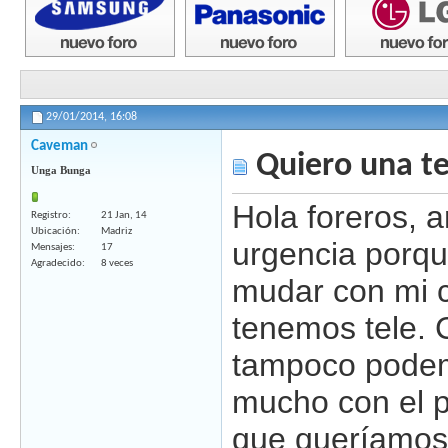
29/01/2014,
16:08
Caveman
Quiero una te
Unga Bunga
Hola foreros, 
Registro
21 Jan, 14
Ubicación
Madriz
urgencia porq
Mensajes
17
Agradecido
8 veces
mudar con mi c
tenemos tele. C
tampoco pode
mucho con el p
que queríamos