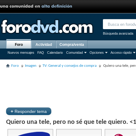
Búsqueda avanzada
Foro
Actividad
Compra/venta
Nuevos mensajes
FAQ
Calendario
Comunidad
Opciones
Acceso rápido
Foro
Imagen
TV: General y consejos de compra
Quiero una tele, per
+
Responder tema
Quiero una tele, pero no sé que tele quiero. <