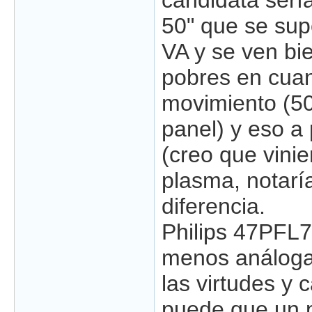
candidata serí
50" que se sup
VA y se ven bi
pobres en cuan
movimiento (50
panel) y eso a 
(creo que vini
plasma, notarí
diferencia.
Philips 47PFL
menos análoga
las virtudes y 
puede que un 