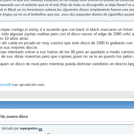
es para mí que era muuuuy escéptico,se me dibujó una sonrisa al acabar de escuchar 
mparado con el anterior que es el más flojo de toda su discografía se deja llevar.Y e
ck In Black ya no levantaron cabeza,los siguientes discos simplemente fueron una exc
e Angus ya no es el torbellino que era...esos dos paquetes diarios de cigarrillos pasan 
crepar contigo,si estoy d e acuerdo que con back in black marcaron un liston 
sido algunas joyitas sueltas.pero con el disco razors of edge de 1990 volvi a
ro 10 años atras.
de ahi caida en picado.es muy curioso que este disco de 1990 lo grabaran con
o sus mejores discos.
oan intentado volver a sus fueros de los 80,pero an quedado a medio camino
 de sus obras maestras.pero que cojones,quien no se le an puesto los pelos d
quen un disco de nivel,pero mientras pueda disfrutar viendolos en directo.lar
zoso68
han agradecido esto.
/dc,nuevo disco
Iniciado por
supergontzo