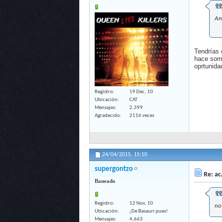
An
Tendrías 
hace somb
oprtunida
Registro
19 Dec, 10
Ubicación
CAT
Mensajes
2,399
Agradecido
2116 veces
24/04/2015,
15:10
supergontzo
Re: ac
Baneado
Registro
12 Nov, 10
no
Ubicación
¡De Basauri pues!
Mensajes
4,663