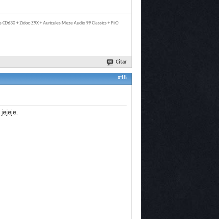
 CD630 + Zidoo Z9X + Auricules Meze Audio 99 Classics + FiiO
Citar
#18
jejeje.