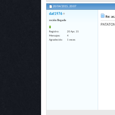
20/04/2015,
20:07
dat1976
Re: ac
recién llegado
PATATO
Registro
20 Apr, 15
Mensajes
4
Agradecido
1 veces