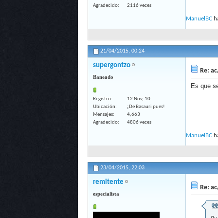
Agradecido
2116 veces
ManuelBC
ha
21/04/2015,
00:24
supergontzo
Re: ac
Baneado
Es que se
Registro
12 Nov, 10
Ubicación
¡De Basauri pues!
Mensajes
4,663
Agradecido
4806 veces
ManuelBC
ha
23/04/2015,
22:03
remitente
Re: ac
especialista