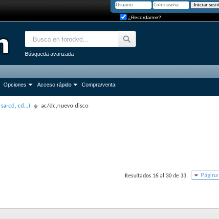
¿Recordarme?
Búsqueda avanzada
Opciones
Acceso rápido
Compra/venta
sa-cd, cd...)
ac/dc,nuevo disco
Página
Resultados 16 al 30 de 33