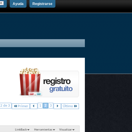
Ayuda
Registrarse
 2 de 3
1
2
3
Primer
Último
LinkBack
Herramientas
Visualizar