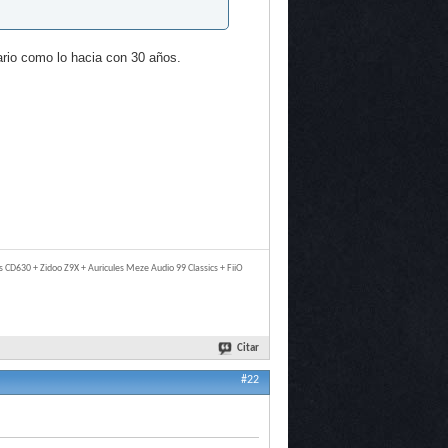
rio como lo hacia con 30 años.
 CD630 + Zidoo Z9X + Auricules Meze Audio 99 Classics + FiiO
Citar
#22