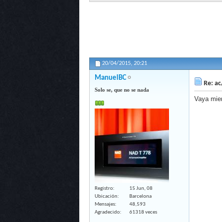
20/04/2015,
20:21
ManuelBC
Re: ac
Solo se, que no se nada
Vaya mier
Registro
15 Jun, 08
Ubicación
Barcelona
Mensajes
48,593
Agradecido
61318 veces