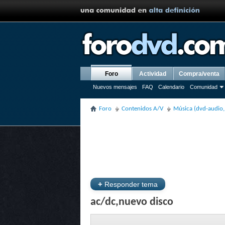
Foro
Actividad
Compra/venta
Nuevos mensajes
FAQ
Calendario
Comunidad
Foro
Contenidos A/V
Música (dvd-audio, 
+
Responder tema
ac/dc,nuevo disco