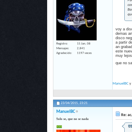
Pu
co
Ba
qu
voy a dis
demas an 
disco neg
a partir 
Registro
15 Jan, 08
an grabad
Mensajes
2,841
este nuev
Agradecido
1197 veces
muy lejos
que no sa
ManuelBC
y
23/04/2015,
23:21
ManuelBC
Re: ac
Solo se, que no se nada