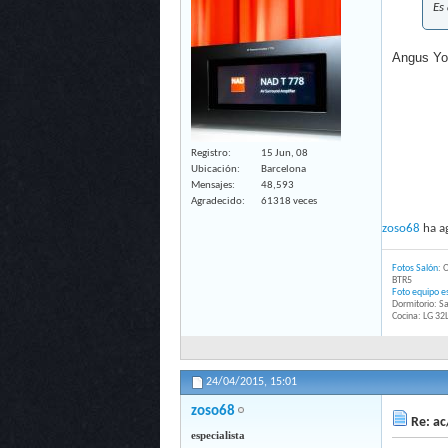
Es
Angus You
Registro
15 Jun, 08
Ubicación
Barcelona
Mensajes
48,593
Agradecido
61318 veces
zoso68
ha ag
Fotos Salón
: 
BTR5
Foto equipo es
Dormitorio: 
Cocina: LG 3
24/04/2015,
15:01
zoso68
Re: ac
especialista