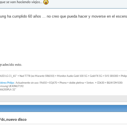
 que se van haciendo viejos...
ng ha cumplido 60 años ... no creo que pueda hacer y moverse en el escena
radecido esto.
OLED LG C1_65" + Nad T778 (ex Marantz SR6010) + Monitor Audio Gold 100 5G + Gold FX 5G + SVS SB1000 + Philips
téreo Philips
: Actualmente sin uso: FA650 + EQ670 + Phono + doble pletina + Sinton. + CD630 + B&W DM100i
Samsung UE40NU7192
2LK6200PLA 32"
/dc,nuevo disco