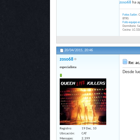
zoso68
ha ag
Fotos Salón
: 
BTR5
Foto equipo es
Dormitorio: 
Cocina: LG 3
20/04/2015,
20:46
zoso68
Re: ac
especialista
Desde lue
Registro
19 Dec, 10
Ubicación
CAT
Mensajes
2,399