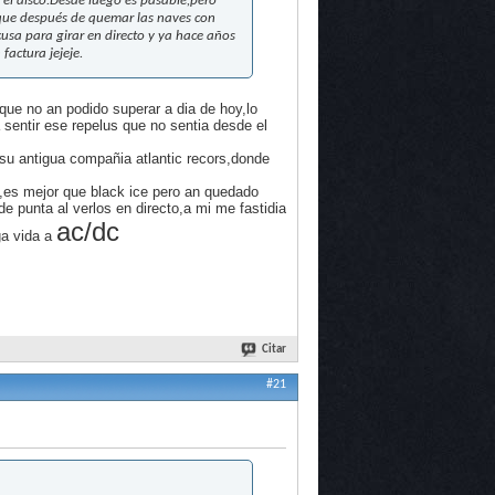
el disco.Desde luego es pasable,pero
s que después de quemar las naves con
usa para girar en directo y ya hace años
factura jejeje.
que no an podido superar a dia de hoy,lo
 sentir ese repelus que no sentia desde el
 su antigua compañia atlantic recors,donde
,es mejor que black ice pero an quedado
e punta al verlos en directo,a mi me fastidia
ac/dc
ga vida a
Citar
#21