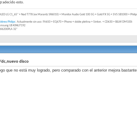
radecido esto.
OLED LG C1_65" + Nad T778 (ex Marantz SR6010) + Monitor Audio Gold 100 5G + Gold FX 5G + SVS SB1000 + Philips
téreo Philips
: Actualmente sin uso: FA650 + EQ670 + Phono + doble pletina + Sinton. + CD630 + B&W DM100i
Samsung UE40NU7192
2LK6200PLA 32"
/dc,nuevo disco
go que no está muy logrado, pero comparado con el anterior mejora bastante 