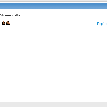
/dc,nuevo disco
N
Regíst