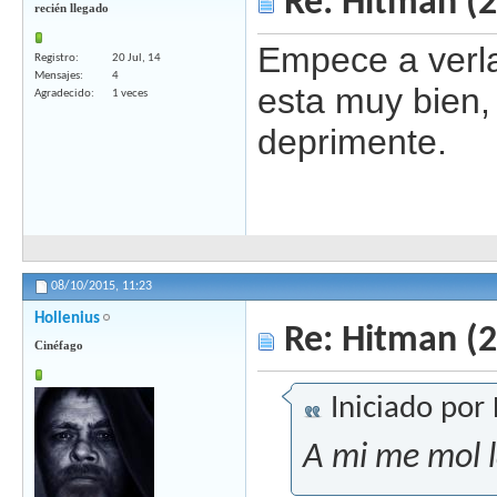
Re: Hitman (
recién llegado
Empece a verla
Registro
20 Jul, 14
Mensajes
4
esta muy bien, 
Agradecido
1 veces
deprimente.
08/10/2015,
11:23
Hollenius
Re: Hitman (
Cinéfago
Iniciado por
A mi me mol l