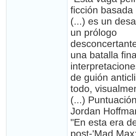
ficción basada
(...) es un des
un prólogo
desconcertant
una batalla fin
interpretacione
de guión anticl
todo, visualme
(...) Puntuació
Jordan Hoffma
"En esta era d
post-'Mad Max: