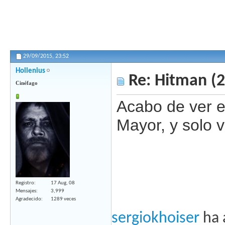
29/09/2015,
23:52
Hollenius
Re: Hitman (
Cinéfago
Acabo de ver el
Mayor, y solo 
Registro
17 Aug, 08
Mensajes
3,999
Agradecido
1289 veces
sergiokhoiser
ha 