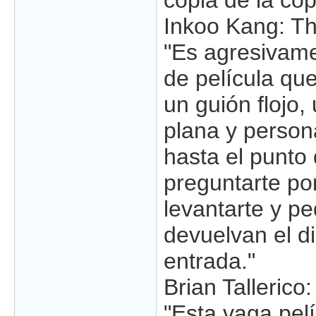
copia de la cop
Inkoo Kang: T
"Es agresivamen
de película que 
un guión flojo,
plana y person
hasta el punto 
preguntarte po
levantarte y pe
devuelvan el di
entrada."
Brian Tallerico
"Esta vaga pelí