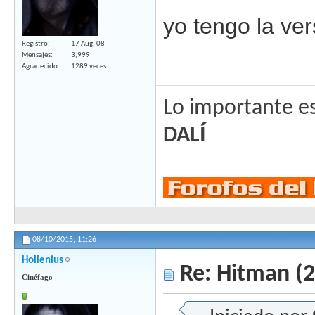
yo tengo la ver
Registro
17 Aug, 08
Mensajes
3,999
Agradecido
1289 veces
Lo importante es
DALÍ
08/10/2015,
11:26
Hollenius
Re: Hitman (
Cinéfago