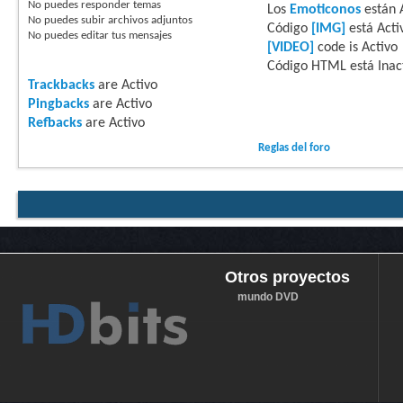
No puedes
responder temas
Los
Emoticonos
están
No puedes
subir archivos adjuntos
Código
[IMG]
está
Acti
No puedes
editar tus mensajes
[VIDEO]
code is
Activo
Código HTML está
Inac
Trackbacks
are
Activo
Pingbacks
are
Activo
Refbacks
are
Activo
Reglas del foro
Otros proyectos
mundo DVD