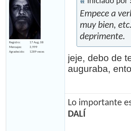
Iniciado por
Empece a verl
muy bien, etc
deprimente.
Registro
17 Aug, 08
Mensajes
3,999
Agradecido
1289 veces
jeje, debo de t
auguraba, ent
Lo importante es
DALÍ