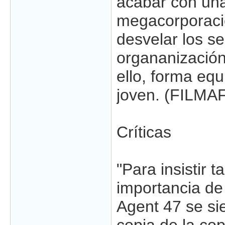
acabar con un
megacorporaci
desvelar los s
organanización
ello, forma eq
joven. (FILMA
Críticas
"Para insistir t
importancia de
Agent 47 se si