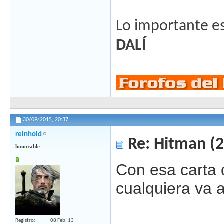
Lo importante es
DALÍ
30/09/2015,
20:37
reinhold
Re: Hitman (
honorable
Con esa carta d
cualquiera va a
Registro
08 Feb, 13