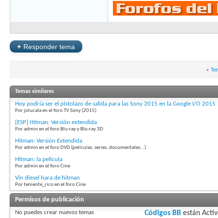
+
Responder tema
«
Te
Temas similares
Hoy podría ser el pistolazo de salida para las Sony 2015 en la Google I/O 2015
Por jolucala en el foro TV Sony (2015)
[ESP] Hitman: Versión extendida
Por admin en el foro Blu-ray y Blu-ray 3D
Hitman: Versión Extendida
Por admin en el foro DVD (películas, series, documentales...)
Hitman: la película
Por admin en el foro Cine
Vin diesel hara de hitman
Por teniente_rico en el foro Cine
Permisos de publicación
No puedes
crear nuevos temas
Códigos BB
están
Acti