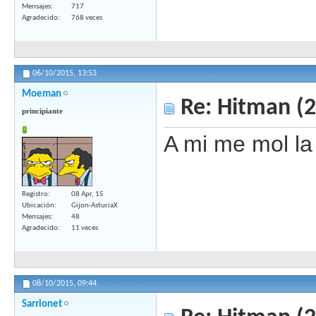
Mensajes
717
Agradecido
768 veces
06/10/2015,
13:53
Moeman
Re: Hitman (
principiante
A mi me mol la 
Registro
08 Apr, 15
Ubicación
Gijon-AsturiaX
Mensajes
48
Agradecido
11 veces
08/10/2015,
09:44
Sarrionet