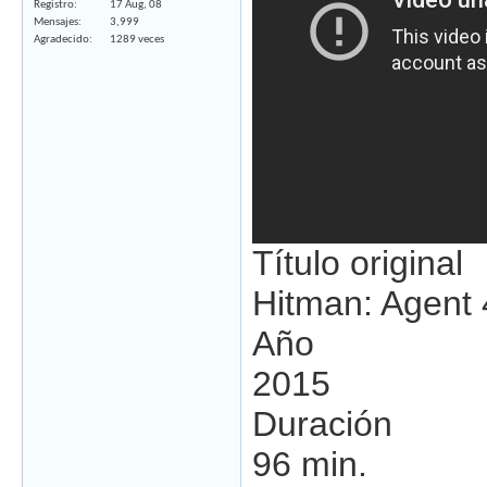
Registro
17 Aug, 08
Mensajes
3,999
Agradecido
1289 veces
Título original
Hitman: Agent 
Año
2015
Duración
96 min.