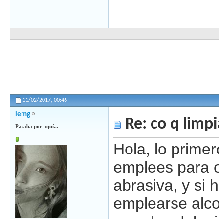
11/02/2017,
00:46
lemg
Re: co q limpi
Pasaba por aquí...
Hola, lo prime
emplees para o
abrasiva, y si 
emplearse alcoh