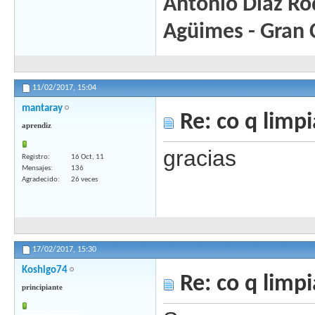
Antonio Díaz Ro
Agüimes - Gran 
11/02/2017,
15:04
mantaray
Re: co q limpi
aprendiz
gracias
Registro
16 Oct, 11
Mensajes
136
Agradecido
26 veces
17/02/2017,
15:30
Koshigo74
Re: co q limpi
principiante