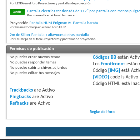
Por LETRA en el foro Proyectores y pantallas de proyección
Pantalla electrica tensionada de 117" por pantalla con menos pul
Por manuolle en el foro Hardware
Proyección
Pantalla HUM-Enigmax Vs. Pantalla barata
Por kalamazooberja en el foro Foro HUM
2m de Sillon-Pantalla + altavoces detras pantalla
Por Edusargo en el foro Proyectores y pantallas de proyección
Permisos de publicación
No puedes
crear nuevos temas
Códigos BB
están
Acti
No puedes
responder temas
Los
Emoticonos
están
No puedes
subir archivos adjuntos
Código
[IMG]
está
Acti
No puedes
editar tus mensajes
[VIDEO]
code is
Activo
Código HTML está
Inac
Trackbacks
are
Activo
Pingbacks
are
Activo
Refbacks
are
Activo
Reglas del foro