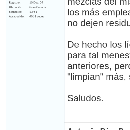
mezclas del mi
Registro
10 Dec, 04
Ubicación
Gran Canaria
los más emplea
Mensajes
1,961
Agradecido
4061 veces
no dejen resid
De hecho los l
para tal menes
anteriores, per
"limpian" más, s
Saludos.