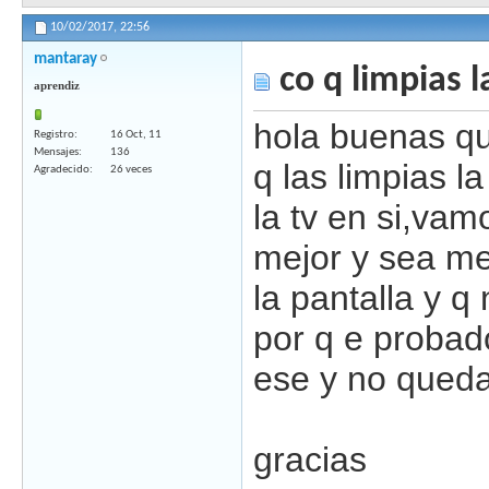
10/02/2017,
22:56
mantaray
co q limpias l
aprendiz
hola buenas qu
Registro
16 Oct, 11
Mensajes
136
q las limpias la
Agradecido
26 veces
la tv en si,va
mejor y sea m
la pantalla y 
por q e probado
ese y no queda
gracias