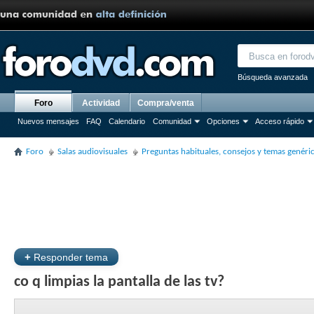
Búsqueda avanzada
Foro
Actividad
Compra/venta
Nuevos mensajes
FAQ
Calendario
Comunidad
Opciones
Acceso rápido
Foro
Salas audiovisuales
Preguntas habituales, consejos y temas genéri
+
Responder tema
co q limpias la pantalla de las tv?