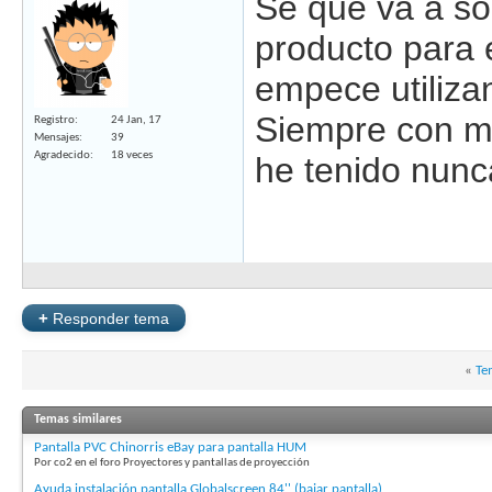
Se que va a so
producto para e
empece utilizan
Siempre con mu
Registro
24 Jan, 17
Mensajes
39
Agradecido
18 veces
he tenido nunc
+
Responder tema
«
Te
Temas similares
Pantalla PVC Chinorris eBay para pantalla HUM
Por co2 en el foro Proyectores y pantallas de proyección
Ayuda instalación pantalla Globalscreen 84'' (bajar pantalla)