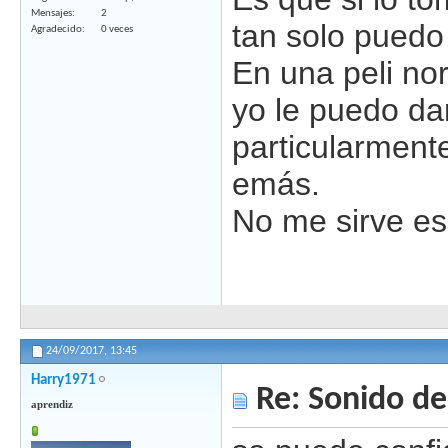
Mensajes
2
tan solo puedo o
Agradecido
0 veces
En una peli nor
yo le puedo da
particularment
emás.
No me sirve es
24/09/2017,
13:45
Harry1971
Re: Sonido de 
aprendiz