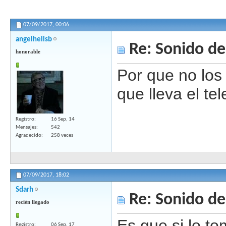
07/09/2017,
00:06
angelhellsb
Re: Sonido de 
honorable
Por que no los 
que lleva el te
Registro
16 Sep, 14
Mensajes
542
Agradecido
258 veces
07/09/2017,
18:02
Sdarh
Re: Sonido de 
recién llegado
Es que si lo t
Registro
06 Sep, 17