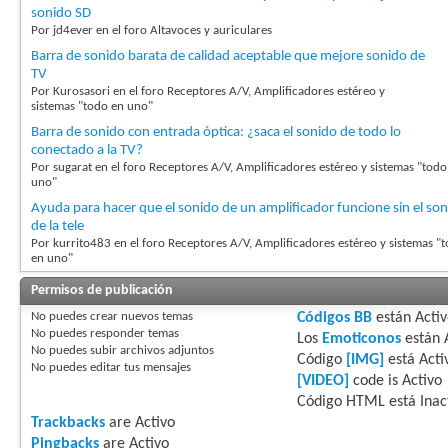
sonido SD
Por jd4ever en el foro Altavoces y auriculares
Barra de sonido barata de calidad aceptable que mejore sonido de
TV
Por Kurosasori en el foro Receptores A/V, Amplificadores estéreo y
sistemas "todo en uno"
Barra de sonido con entrada óptica: ¿saca el sonido de todo lo
conectado a la TV?
Por sugarat en el foro Receptores A/V, Amplificadores estéreo y sistemas "todo
uno"
Ayuda para hacer que el sonido de un amplificador funcione sin el so
de la tele
Por kurrito483 en el foro Receptores A/V, Amplificadores estéreo y sistemas "
en uno"
Permisos de publicación
No puedes
crear nuevos temas
Códigos BB
están
Acti
No puedes
responder temas
Los
Emoticonos
están
No puedes
subir archivos adjuntos
Código
[IMG]
está
Acti
No puedes
editar tus mensajes
[VIDEO]
code is
Activo
Código HTML está
Inac
Trackbacks
are
Activo
Pingbacks
are
Activo