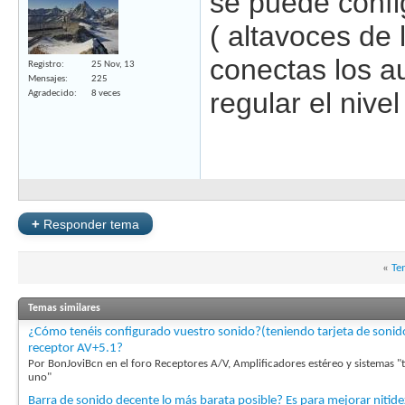
se puede confi
( altavoces de l
conectas los au
Registro
25 Nov, 13
Mensajes
225
regular el niv
Agradecido
8 veces
+
Responder tema
«
Te
Temas similares
¿Cómo tenéis configurado vuestro sonido?(teniendo tarjeta de sonid
receptor AV+5.1?
Por BonJoviBcn en el foro Receptores A/V, Amplificadores estéreo y sistemas "
uno"
Barra de sonido decente lo más barata posible? Es para mejorar nitide