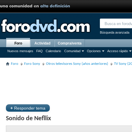
Búsqueda avanzada
Foro
Actividad
Compra/venta
Nuevos mensajes
FAQ
Calendario
Comunidad
Opciones
Acceso rápido
Foro
Foro Sony
Otros televisores Sony (años anteriores)
TV Sony (2
+
Responder tema
Sonido de Nefllix