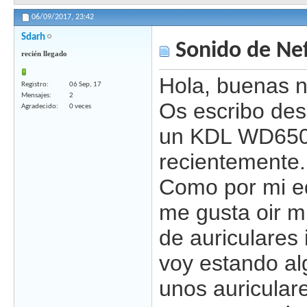
06/09/2017,
23:42
Sdarh
Sonido de Nef
recién llegado
Hola, buenas n
Registro
06 Sep, 17
Mensajes
2
Os escribo des
Agradecido
0 veces
un KDL WD650
recientemente.
Como por mi e
me gusta oir mi
de auriculares
voy estando al
unos auricula