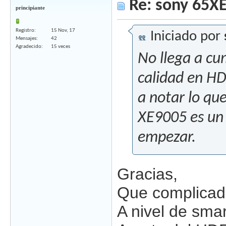
Re: sony 65X
principiante
Registro
15 Nov, 17
Iniciado por
Mensajes
42
Agradecido
15 veces
No llega a cu
calidad en HD
a notar lo qu
XE9005 es un 
empezar.
Gracias,
Que complicado
A nivel de sma