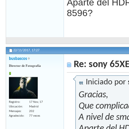
Aparte del HDR
8596?
22/11/2017,
17:27
busbascos
Re: sony 65X
Director de Fotografía
Iniciado por
Gracias,
Registro
17 Nov, 17
Que complicad
Ubicación
Madrid
Mensajes
202
A nivel de sm
Agradecido
77 veces
Aparte del HD