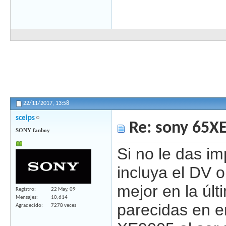
22/11/2017,
13:58
sceips
Re: sony 65X
SONY fanboy
Si no le das i
incluya el DV o
mejor en la úl
Registro
22 May, 09
Mensajes
10,614
parecidas en en
Agradecido
7278 veces