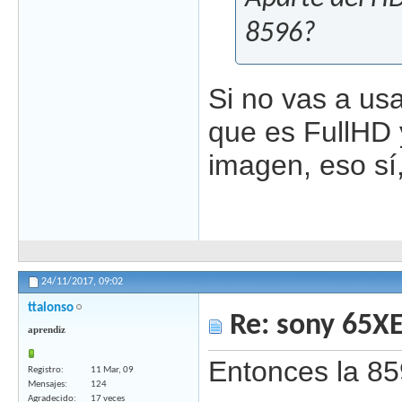
8596?
Si no vas a us
que es FullHD 
imagen, eso sí
24/11/2017,
09:02
ttalonso
Re: sony 65X
aprendiz
Entonces la 85
Registro
11 Mar, 09
Mensajes
124
Agradecido
17 veces