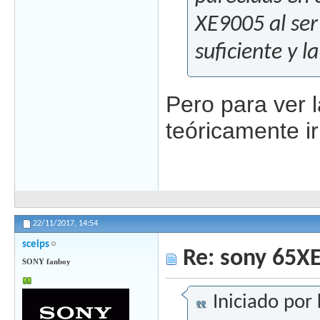
XE9005 al ser
suficiente y l
Pero para ver 
teóricamente i
22/11/2017,
14:54
sceips
Re: sony 65X
SONY fanboy
Iniciado por