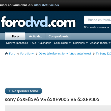
Búsqueda avanzada
Foro
Actividad
Compra/venta
Nuevos mensajes
FAQ
Calendario
Comunidad
Opciones
Acceso rápido
Foro
Foro Sony
Otros televisores Sony (años anteriores)
TV Sony (2
+
Responder tema
sony 65XE8596 VS 65XE9005 VS 65XE9305