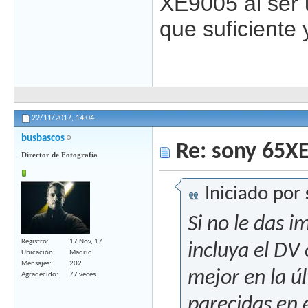
XE9005 al ser 
que suficiente 
22/11/2017,
14:04
busbascos
Re: sony 65X
Director de Fotografía
Iniciado por
Si no le das 
Registro
17 Nov, 17
incluya el DV 
Ubicación
Madrid
Mensajes
202
mejor en la 
Agradecido
77 veces
parecidas en 