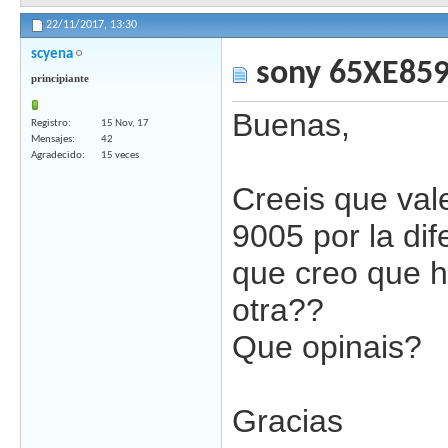
22/11/2017,
13:30
scyena
sony 65XE859
principiante
Buenas,
Registro
15 Nov, 17
Mensajes
42
Agradecido
15 veces
Creeis que vale
9005 por la di
que creo que h
otra??
Que opinais?
Gracias