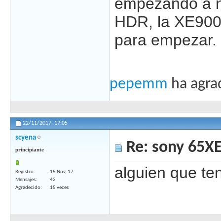
empezando a no
HDR, la XE9005
para empezar.
pepemm
ha agra
22/11/2017,
17:05
scyena
Re: sony 65X
principiante
alguien que t
Registro
15 Nov, 17
Mensajes
42
Agradecido
15 veces