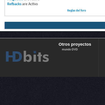
Refbacks
are
Activo
Reglas del foro
Otros proyectos
mundo DVD