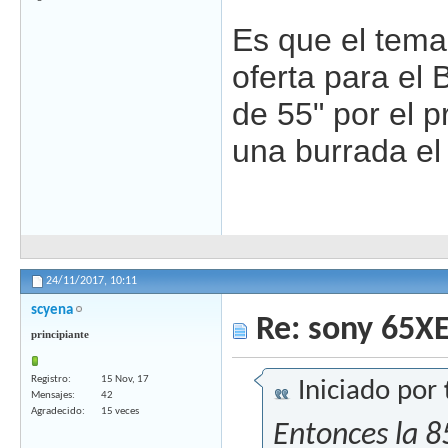
Es que el tema
oferta para el 
de 55" por el p
una burrada el
24/11/2017,
10:11
scyena
Re: sony 65X
principiante
Registro
15 Nov, 17
Iniciado por
Mensajes
42
Agradecido
15 veces
Entonces la 8