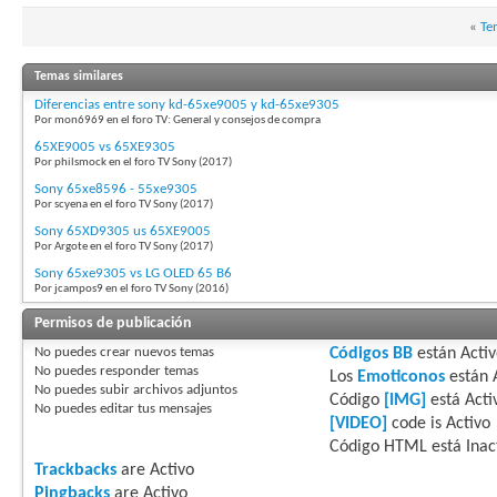
«
Te
Temas similares
Diferencias entre sony kd-65xe9005 y kd-65xe9305
Por mon6969 en el foro TV: General y consejos de compra
65XE9005 vs 65XE9305
Por philsmock en el foro TV Sony (2017)
Sony 65xe8596 - 55xe9305
Por scyena en el foro TV Sony (2017)
Sony 65XD9305 us 65XE9005
Por Argote en el foro TV Sony (2017)
Sony 65xe9305 vs LG OLED 65 B6
Por jcampos9 en el foro TV Sony (2016)
Permisos de publicación
No puedes
crear nuevos temas
Códigos BB
están
Acti
No puedes
responder temas
Los
Emoticonos
están
No puedes
subir archivos adjuntos
Código
[IMG]
está
Acti
No puedes
editar tus mensajes
[VIDEO]
code is
Activo
Código HTML está
Inac
Trackbacks
are
Activo
Pingbacks
are
Activo