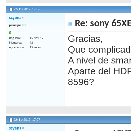
22/11/2017,
17:06
scyena
Re: sony 65X
principiante
Gracias,
Registro
15 Nov, 17
Mensajes
42
Que complicado
Agradecido
15 veces
A nivel de sma
Aparte del HDR
8596?
22/11/2017,
17:07
scyena