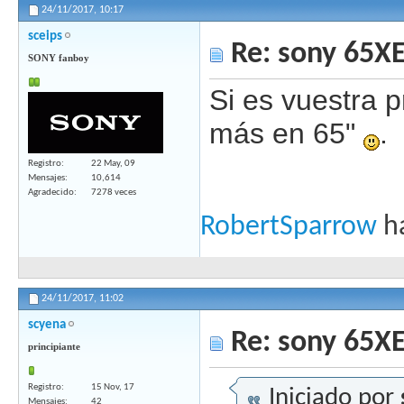
24/11/2017,
10:17
sceips
Re: sony 65X
SONY fanboy
Si es vuestra 
más en 65"
.
Registro
22 May, 09
Mensajes
10,614
Agradecido
7278 veces
RobertSparrow
ha
24/11/2017,
11:02
scyena
Re: sony 65X
principiante
Registro
15 Nov, 17
Iniciado por
Mensajes
42