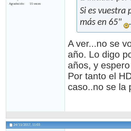
Agradecido
15 veces
Si es vuestra
más en 65"
A ver...no se v
año. Lo digo p
años, y espero
Por tanto el HD
caso..no se la 
24/11/2017,
11:03