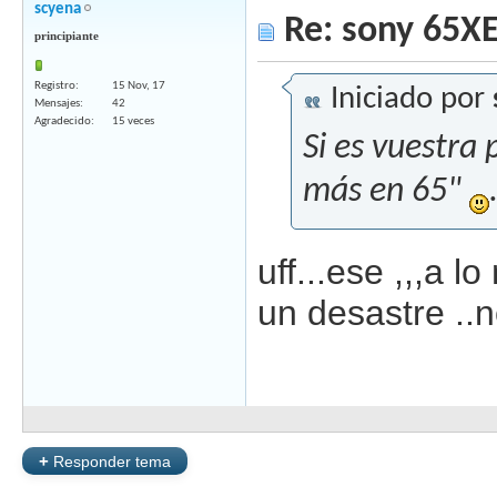
scyena
Re: sony 65X
principiante
Registro
15 Nov, 17
Iniciado por
Mensajes
42
Agradecido
15 veces
Si es vuestra
más en 65"
uff...ese ,,,a 
un desastre ..
+
Responder tema