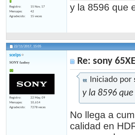
y la 8596 que 
Registro
15 Nov, 17
Mensajes
42
Agradecido
15 veces
22/11/2017,
15:05
sceips
Re: sony 65X
SONY fanboy
Iniciado por
y la 8596 que
Registro
22 May, 09
Mensajes
10,614
Agradecido
7278 veces
No llega a cump
calidad en HDR,