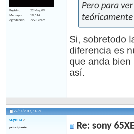
Pero para ver
Registro
22 May, 09
teóricamente 
Mensajes
10,614
Agradecido
7278 veces
Si, sobretodo l
diferencia es 
que anda bien 
así.
22/11/2017,
14:59
scyena
Re: sony 65X
principiante