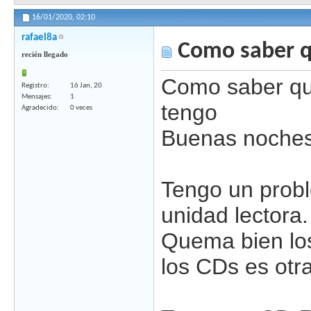
16/01/2020,
02:10
rafael8a
Como saber q
recién llegado
Como saber qu
Registro
16 Jan, 20
Mensajes
1
tengo
Agradecido
0 veces
Buenas noches
Tengo un prob
unidad lectora.
Quema bien lo
los CDs es otr