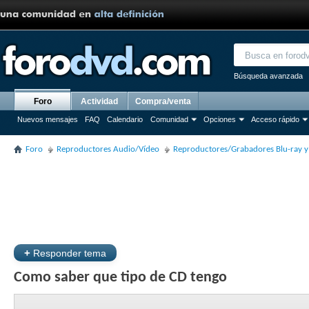
Búsqueda avanzada
Foro
Actividad
Compra/venta
Nuevos mensajes
FAQ
Calendario
Comunidad
Opciones
Acceso rápido
Foro
Reproductores Audio/Vídeo
Reproductores/Grabadores Blu-ray 
+
Responder tema
Como saber que tipo de CD tengo