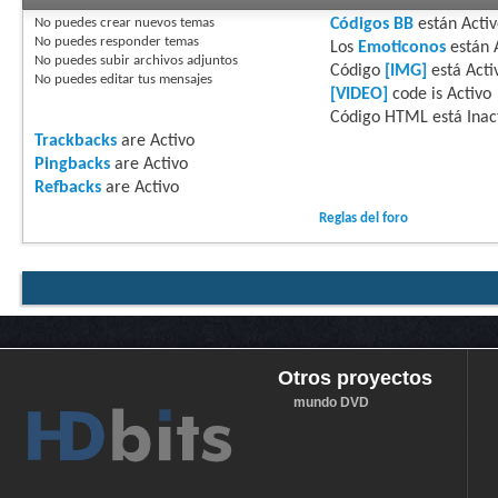
No puedes
crear nuevos temas
Códigos BB
están
Acti
No puedes
responder temas
Los
Emoticonos
están
No puedes
subir archivos adjuntos
Código
[IMG]
está
Acti
No puedes
editar tus mensajes
[VIDEO]
code is
Activo
Código HTML está
Inac
Trackbacks
are
Activo
Pingbacks
are
Activo
Refbacks
are
Activo
Reglas del foro
Otros proyectos
mundo DVD