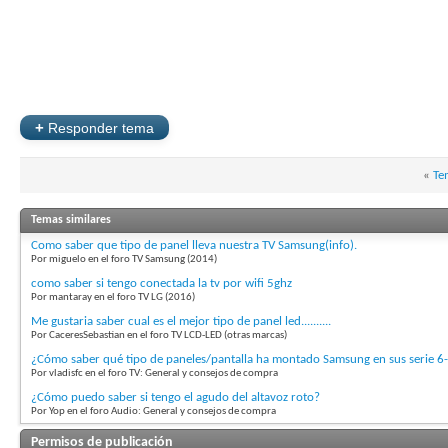
+
Responder tema
«
Te
Temas similares
Como saber que tipo de panel lleva nuestra TV Samsung(info).
Por miguelo en el foro TV Samsung (2014)
como saber si tengo conectada la tv por wifi 5ghz
Por mantaray en el foro TV LG (2016)
Me gustaria saber cual es el mejor tipo de panel led..........
Por CaceresSebastian en el foro TV LCD-LED (otras marcas)
¿Cómo saber qué tipo de paneles/pantalla ha montado Samsung en sus serie 6
Por vladisfc en el foro TV: General y consejos de compra
¿Cómo puedo saber si tengo el agudo del altavoz roto?
Por Yop en el foro Audio: General y consejos de compra
Permisos de publicación