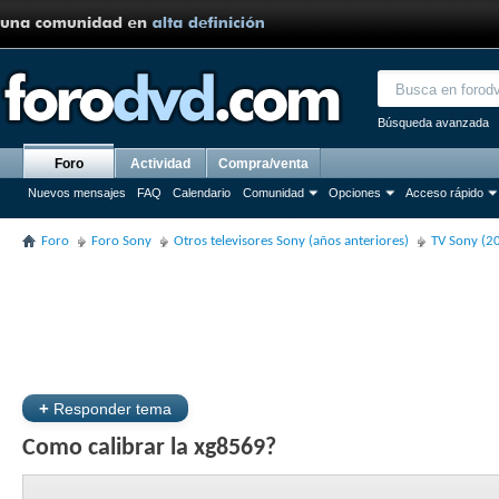
Búsqueda avanzada
Foro
Actividad
Compra/venta
Nuevos mensajes
FAQ
Calendario
Comunidad
Opciones
Acceso rápido
Foro
Foro Sony
Otros televisores Sony (años anteriores)
TV Sony (2
+
Responder tema
Como calibrar la xg8569?