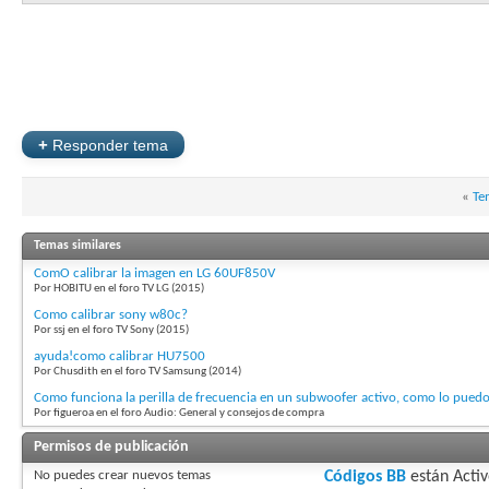
+
Responder tema
«
Te
Temas similares
ComO calibrar la imagen en LG 60UF850V
Por HOBITU en el foro TV LG (2015)
Como calibrar sony w80c?
Por ssj en el foro TV Sony (2015)
ayuda!como calibrar HU7500
Por Chusdith en el foro TV Samsung (2014)
Como funciona la perilla de frecuencia en un subwoofer activo, como lo puedo
Por figueroa en el foro Audio: General y consejos de compra
Permisos de publicación
No puedes
crear nuevos temas
Códigos BB
están
Acti