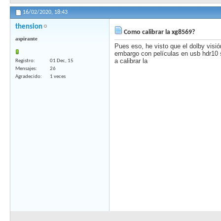
16/02/2020,
18:43
thension
Como calibrar la xg8569?
aspirante
Pues eso, he visto que el dolby visió
embargo con películas en usb hdr10
a calibrar la
Registro
01 Dec, 15
Mensajes
26
Agradecido
1 veces