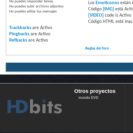
No puedes
responder temas
Los
Emoticonos
están
No puedes
subir archivos adjuntos
Código
[IMG]
está
Acti
No puedes
editar tus mensajes
[VIDEO]
code is
Activo
Código HTML está
Inac
Trackbacks
are
Activo
Pingbacks
are
Activo
Refbacks
are
Activo
Reglas del foro
Otros proyectos
mundo DVD