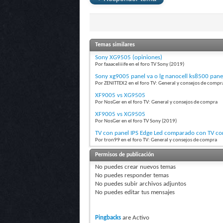
Temas similares
Sony XG9505 (opiniones)
Por faaaceliiife en el foro TV Sony (2019)
Sony xg9005 panel va o lg nanocell ks8500 panel
Por ZENITTEX2 en el foro TV: General y consejos de compr
XF9005 vs XG9505
Por NosGer en el foro TV: General y consejos de compra
XF9005 vs XG9505
Por NosGer en el foro TV Sony (2019)
TV con panel IPS Edge Led comparado con TV con
Por tron99 en el foro TV: General y consejos de compra
Permisos de publicación
No puedes
crear nuevos temas
No puedes
responder temas
No puedes
subir archivos adjuntos
No puedes
editar tus mensajes
Pingbacks
are
Activo