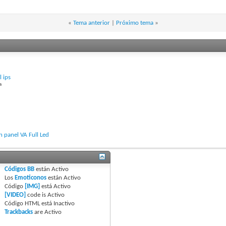
«
Tema anterior
|
Próximo tema
»
 ips
a
 panel VA Full Led
Códigos BB
están
Activo
Los
Emoticonos
están
Activo
Código
[IMG]
está
Activo
[VIDEO]
code is
Activo
Código HTML está
Inactivo
Trackbacks
are
Activo