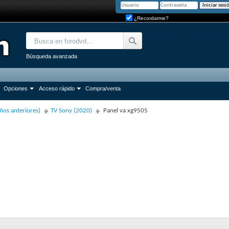
¿Recordarme?
Búsqueda avanzada
Opciones
Acceso rápido
Compra/venta
ños anteriores)
TV Sony (2020)
Panel va xg9505