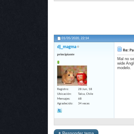
01/05/2020,
22:14
dj_magma
Re: Pa
principiante
Mal no se
wide Angl
modelo.
Registro
28 Jun, 18
Ubicación
Talca, Chile
Mensajes
68
Agradecido
34 veces
+
Responder tema