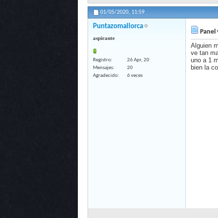
01/05/2020,
11:59
Puntazomallorca
Panel 
aspirante
Alguien m
ve tan ma
uno a 1 m
Registro
26 Apr, 20
bien la c
Mensajes
20
Agradecido
6 veces