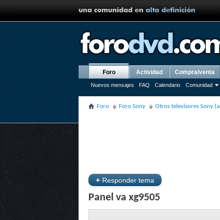
Foro
Actividad
Compra/venta
Nuevos mensajes
FAQ
Calendario
Comunidad
Foro
Foro Sony
Otros televisores Sony (a
+
Responder tema
Panel va xg9505