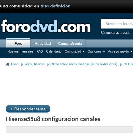
Búsqueda avanzada
Foro
Actividad
Compra/venta
Nuevos mensajes
FAQ
Calendario
Comunidad
Opciones
Acceso rápido
Foro
Foro Hisense
Otros televisores Hisense (años anteriores)
TV Hi
+
Responder tema
Hisense55u8 configuracion canales