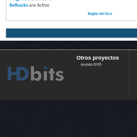
Refbacks
are
Activo
Reglas del foro
Otros proyectos
mundo DVD