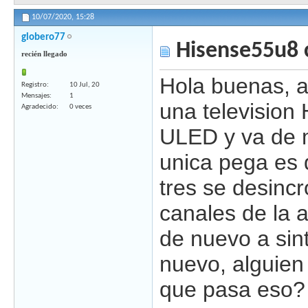
10/07/2020,
15:28
globero77
Hisense55u8 c
recién llegado
Hola buenas, 
Registro
10 Jul, 20
Mensajes
1
una television
Agradecido
0 veces
ULED y va de m
unica pega es 
tres se desincr
canales de la 
de nuevo a sin
nuevo, alguien 
que pasa eso?