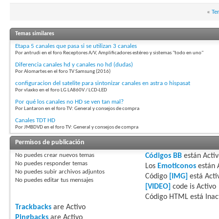
«
Te
Temas similares
Etapa 5 canales que pasa si se utilizan 3 canales
Por antrudi en el foro Receptores A/V, Amplificadores estéreo y sistemas "todo en uno"
Diferencia canales hd y canales no hd (dudas)
Por Alomartes en el foro TV Samsung (2016)
configuracion del satelite para sintonizar canales en astra o hispasat
Por vlaxko en el foro LG LA860V / LCD-LED
Por qué los canales no HD se ven tan mal?
Por Lantaron en el foro TV: General y consejos de compra
Canales TDT HD
Por JMBDVD en el foro TV: General y consejos de compra
Permisos de publicación
No puedes
crear nuevos temas
Códigos BB
están
Acti
No puedes
responder temas
Los
Emoticonos
están
No puedes
subir archivos adjuntos
Código
[IMG]
está
Acti
No puedes
editar tus mensajes
[VIDEO]
code is
Activo
Código HTML está
Inac
Trackbacks
are
Activo
Pingbacks
are
Activo