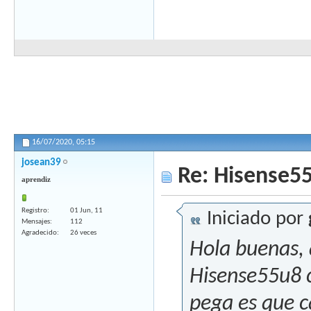
16/07/2020,
05:15
josean39
Re: Hisense55
aprendiz
Registro
01 Jun, 11
Iniciado por
Mensajes
112
Agradecido
26 veces
Hola buenas, 
Hisense55u8 c
pega es que c