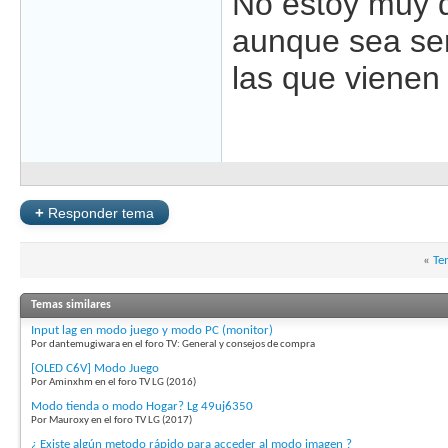
No estoy muy 
aunque sea sen
las que vienen
+
Responder tema
«
Te
Temas similares
Input lag en modo juego y modo PC (monitor)
Por dantemugiwara en el foro TV: General y consejos de compra
[OLED C6V] Modo Juego
Por Aminxhm en el foro TV LG (2016)
Modo tienda o modo Hogar? Lg 49uj6350
Por Mauroxy en el foro TV LG (2017)
¿ Existe algún metodo rápido para acceder al modo imagen ?