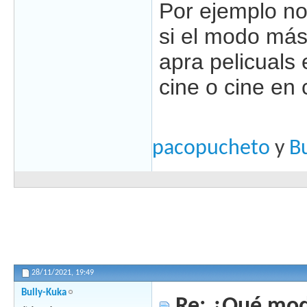
Por ejemplo n
si el modo má
apra pelicuals 
cine o cine en 
pacopucheto
y
B
28/11/2021,
19:49
Bully-Kuka
Re: ¿Qué mod