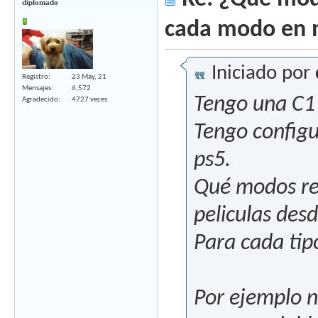
diplomado
cada modo en 
Iniciado por
Registro
23 May, 21
Mensajes
6,572
Tengo una C1 
Agradecido
4727 veces
Tengo config
ps5.
Qué modos rec
peliculas desd
Para cada tipo
Por ejemplo n