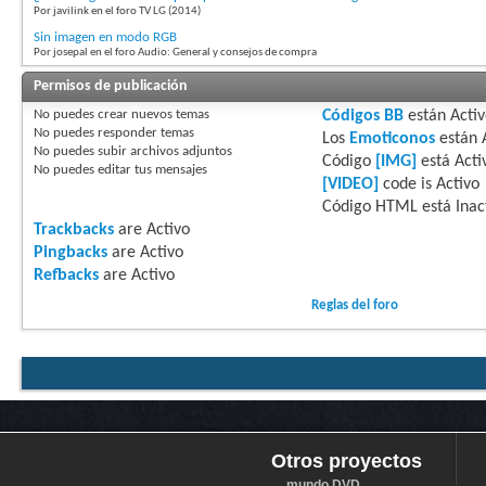
Por javilink en el foro TV LG (2014)
Sin imagen en modo RGB
Por josepal en el foro Audio: General y consejos de compra
Permisos de publicación
No puedes
crear nuevos temas
Códigos BB
están
Acti
No puedes
responder temas
Los
Emoticonos
están
No puedes
subir archivos adjuntos
Código
[IMG]
está
Acti
No puedes
editar tus mensajes
[VIDEO]
code is
Activo
Código HTML está
Inac
Trackbacks
are
Activo
Pingbacks
are
Activo
Refbacks
are
Activo
Reglas del foro
Otros proyectos
mundo DVD