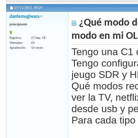
27/11/2021,
00:24
dantemugiwara
¿Qué modo de
principiante
modo en mi O
Registro
27 Sep, 18
Mensajes
64
Agradecido
16 veces
Tengo una C1 
Tengo configu
jeugo SDR y H
Qué modos re
ver la TV, netfl
desde usb y pe
Para cada tipo 