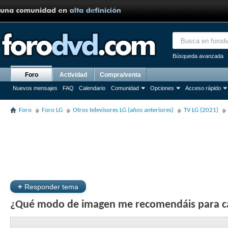
Búsqueda avanzada
Foro
Actividad
Compra/venta
Nuevos mensajes
FAQ
Calendario
Comunidad
Opciones
Acceso rápido
Foro
Foro LG
Otros televisores LG (años anteriores)
TV LG (2021)
+
Responder tema
¿Qué modo de imagen me recomendáis para 