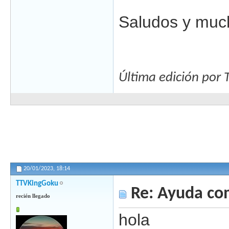
Saludos y muc
Última edición por
20/01/2023,
18:14
TTVKingGoku
Re: Ayuda com
recién llegado
hola