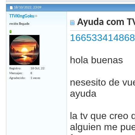
18/10/2022,
23:09
TTVKingGoku
Ayuda com TV
recién llegado
166533414868
hola buenas
Registro
18 Oct, 22
Mensajes
8
Agradecido
1 veces
nesesito de vu
ayuda
la tv que creo
alguien me pue