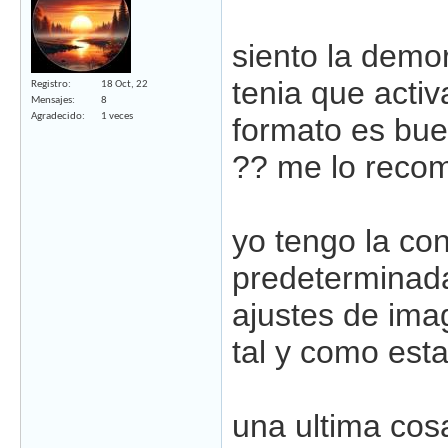
siento la demo
tenia que activ
Registro
18 Oct, 22
Mensajes
8
Agradecido
1 veces
formato es buen
?? me lo recom
yo tengo la co
predeterminad
ajustes de imag
tal y como est
una ultima cosa