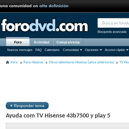
Búsqueda avanzada
Foro
Actividad
Compra/venta
Nuevos mensajes
FAQ
Calendario
Comunidad
Opciones
Acceso rápido
Foro
Foro Hisense
Otros televisores Hisense (años anteriores)
TV Hi
+
Responder tema
Ayuda com TV Hisense 43b7500 y play 5