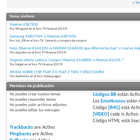
«
Te
Temas similares
hisense 43b7500
Por Winguba en el foro TV Hisense (2019)
Samsung 43RU7405 o Hisense 43B7500.
Por Juli_PB en el foro TV: General y consejos de compra
hola. Hisense 65A6100 vs HISENSE 65A6500 que diferencias hay? y cual es me
Por espjoker en el foro TV Hisense (2019)
Urgente oferta caduca: Compro Hisense 65n6800 o Hisense 65U7A ?
Por halgel en el foro TV Hisense (2019)
AYUDA SOBRE CHIP, PLAY 2 O PLAY 2 TWO Y DISCO DURO
Por dealberto en el foro Videojuegos
Permisos de publicación
No puedes
crear nuevos temas
Códigos BB
están
Acti
No puedes
responder temas
Los
Emoticonos
están
No puedes
subir archivos adjuntos
Código
[IMG]
está
Acti
No puedes
editar tus mensajes
[VIDEO]
code is
Activo
Código HTML está
Inac
Trackbacks
are
Activo
Pingbacks
are
Activo