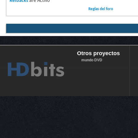
Refbacks
are
Activo
Reglas del foro
Otros proyectos
mundo DVD