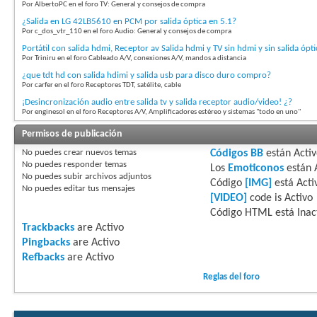
Por AlbertoPC en el foro TV: General y consejos de compra
¿Salida en LG 42LB5610 en PCM por salida óptica en 5.1?
Por c_dos_vtr_110 en el foro Audio: General y consejos de compra
Portátil con salida hdmi, Receptor av Salida hdmi y TV sin hdmi y sin salida ópti
Por Triniru en el foro Cableado A/V, conexiones A/V, mandos a distancia
¿que tdt hd con salida hdimi y salida usb para disco duro compro?
Por carfer en el foro Receptores TDT, satélite, cable
¡Desincronización audio entre salida tv y salida receptor audio/video! ¿?
Por enginesol en el foro Receptores A/V, Amplificadores estéreo y sistemas "todo en uno"
Permisos de publicación
No puedes
crear nuevos temas
Códigos BB
están
Acti
No puedes
responder temas
Los
Emoticonos
están
No puedes
subir archivos adjuntos
Código
[IMG]
está
Acti
No puedes
editar tus mensajes
[VIDEO]
code is
Activo
Código HTML está
Inac
Trackbacks
are
Activo
Pingbacks
are
Activo
Refbacks
are
Activo
Reglas del foro