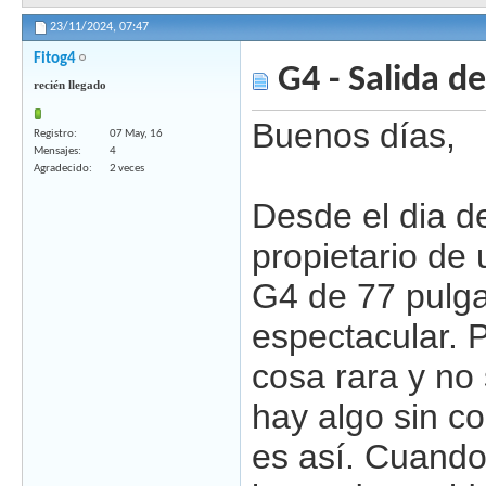
23/11/2024,
07:47
Fitog4
G4 - Salida d
recién llegado
Buenos días,
Registro
07 May, 16
Mensajes
4
Agradecido
2 veces
Desde el dia d
propietario de
G4 de 77 pulg
espectacular.
cosa rara y no
hay algo sin co
es así. Cuand