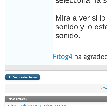
selecconar la s
Mira a ver si l
sonido y lo est
sonido.
Fitog4
ha agradec
+
Responder tema
«
Te
Temas similares
audio en salida bluetooth y salida óptica a la vez