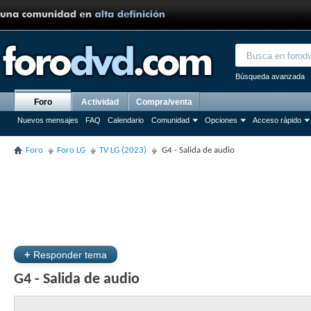
Búsqueda avanzada
Foro
Actividad
Compra/venta
Nuevos mensajes
FAQ
Calendario
Comunidad
Opciones
Acceso rápido
Foro
Foro LG
TV LG (2023)
G4 - Salida de audio
+
Responder tema
G4 - Salida de audio