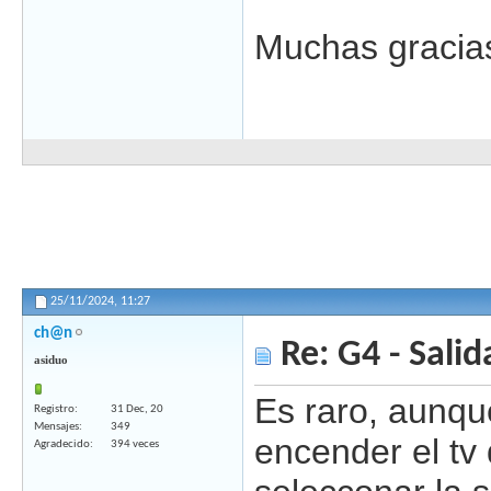
Muchas gracia
25/11/2024,
11:27
ch@n
Re: G4 - Salid
asiduo
Es raro, aunqu
Registro
31 Dec, 20
Mensajes
349
encender el tv
Agradecido
394 veces