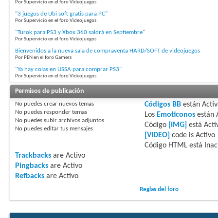
Por Supervicio en el foro Videojuegos
"3 juegos de Ubi soft gratis para PC"
Por Supervicio en el foro Videojuegos
"Turok para PS3 y Xbox 360 saldrá en Septiembre"
Por Supervicio en el foro Videojuegos
Bienvenidos a la nueva sala de compraventa HARD/SOFT de videojuegos
Por PEN en el foro Gamers
"Ya hay colas en USSA para comprar PS3"
Por Supervicio en el foro Videojuegos
Permisos de publicación
No puedes
crear nuevos temas
Códigos BB
están
Acti
No puedes
responder temas
Los
Emoticonos
están
No puedes
subir archivos adjuntos
Código
[IMG]
está
Acti
No puedes
editar tus mensajes
[VIDEO]
code is
Activo
Código HTML está
Inac
Trackbacks
are
Activo
Pingbacks
are
Activo
Refbacks
are
Activo
Reglas del foro