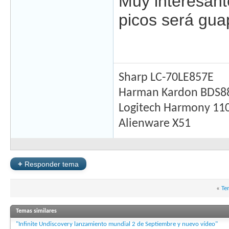
Muy interesant
picos será gua
Sharp LC-70LE857E
Harman Kardon BDS8
Logitech Harmony 11
Alienware X51
+
Responder tema
«
Te
Temas similares
"Infinite Undiscovery lanzamiento mundial 2 de Septiembre y nuevo vídeo"