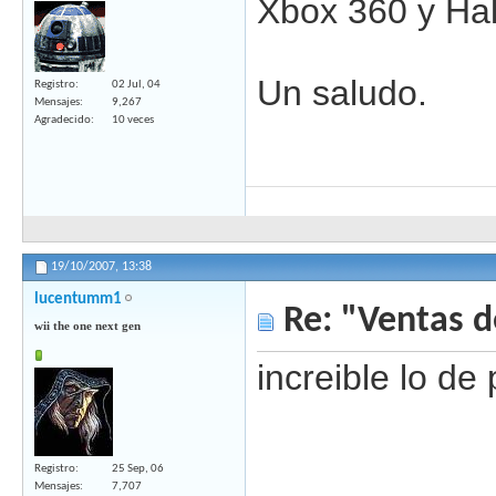
Xbox 360 y Hal
Un saludo.
Registro
02 Jul, 04
Mensajes
9,267
Agradecido
10 veces
19/10/2007,
13:38
lucentumm1
Re: "Ventas d
wii the one next gen
increible lo d
Registro
25 Sep, 06
Mensajes
7,707