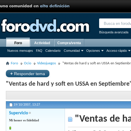
Búsqueda avanzada
Foro
Actividad
Compra/venta
Nuevos mensajes
FAQ
Calendario
Comunidad
Opciones
Acceso rápido
Foro
Ocio
Videojuegos
"Ventas de hard y soft en USSA en Septiemb
+
Responder tema
"Ventas de hard y soft en USSA en Septiembre
19/10/2007,
13:27
Supervicio
"Ventas de ha
Mi honor es fidelidad