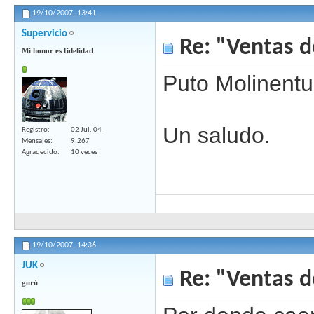
19/10/2007,
13:41
Supervicio
Re: "Ventas d
Mi honor es fidelidad
Puto Molinen
Un saludo.
Registro
02 Jul, 04
Mensajes
9,267
Agradecido
10 veces
19/10/2007,
14:36
JUK
Re: "Ventas d
gurú