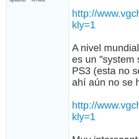
Agradecido
943 veces
http://www.vg
kly=1
A nivel mundial
es un "system s
PS3 (esta no s
ahí aún no se 
http://www.vg
kly=1