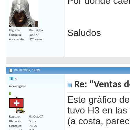
Por donde ca
Saludos
Registro
06 Jun, 06
Mensajes
10,477
Agradecido
571 veces
19/10/2007,
14:39
Till
Re: "Ventas d
incorregible
Este gráfico d
tuvo H3 en la
Registro
01 Oct, 07
(a costa, parec
Ubicación
Suiza
Mensajes
7,190