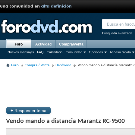
Búsqueda avanzada
Foro
Actividad
Compra/venta
Nuevos mensajes
FAQ
Calendario
Comunidad
Opciones
Acceso rápido
Foro
Compra / Venta
Hardware
Vendo mando a distancia Marantz 
+
Responder tema
Vendo mando a distancia Marantz RC-9500