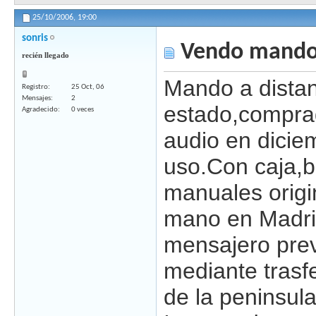
25/10/2006,
19:00
sonris
Vendo mando 
recién llegado
Mando a distan
Registro
25 Oct, 06
Mensajes
2
estado,compra
Agradecido
0 veces
audio en dici
uso.Con caja,b
manuales origi
mano en Madri
mensajero pre
mediante trasfe
de la peninsula