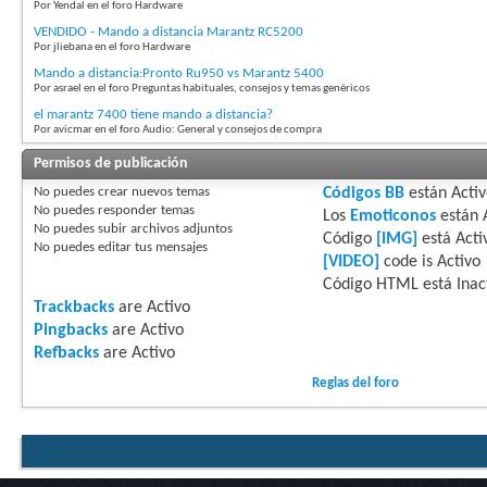
Por Yendal en el foro Hardware
VENDIDO - Mando a distancia Marantz RC5200
Por jliebana en el foro Hardware
Mando a distancia:Pronto Ru950 vs Marantz 5400
Por asrael en el foro Preguntas habituales, consejos y temas genéricos
el marantz 7400 tiene mando a distancia?
Por avicmar en el foro Audio: General y consejos de compra
Permisos de publicación
No puedes
crear nuevos temas
Códigos BB
están
Acti
No puedes
responder temas
Los
Emoticonos
están
No puedes
subir archivos adjuntos
Código
[IMG]
está
Acti
No puedes
editar tus mensajes
[VIDEO]
code is
Activo
Código HTML está
Inac
Trackbacks
are
Activo
Pingbacks
are
Activo
Refbacks
are
Activo
Reglas del foro