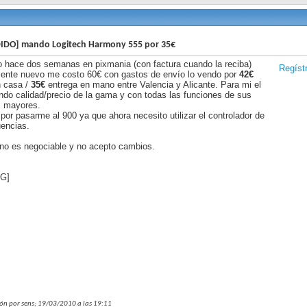
IDO] mando Logitech Harmony 555 por 35€
hace dos semanas en pixmania (con factura cuando la reciba)
Regíst
mente nuevo me costo 60€ con gastos de envío lo vendo por
42€
n casa /
35€
entrega en mano entre Valencia y Alicante. Para mi el
do calidad/precio de la gama y con todas las funciones de sus
 mayores.
por pasarme al 900 ya que ahora necesito utilizar el controlador de
uencias.
 no es negociable y no acepto cambios.
MG]
ión por sens; 19/03/2010 a las
19:11