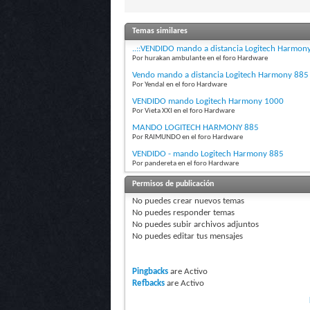
Temas similares
..::VENDIDO mando a distancia Logitech Harmony 
Por hurakan ambulante en el foro Hardware
Vendo mando a distancia Logitech Harmony 885 
Por Yendal en el foro Hardware
VENDIDO mando Logitech Harmony 1000
Por Vieta XXI en el foro Hardware
MANDO LOGITECH HARMONY 885
Por RAIMUNDO en el foro Hardware
VENDIDO - mando Logitech Harmony 885
Por pandereta en el foro Hardware
Permisos de publicación
No puedes
crear nuevos temas
No puedes
responder temas
No puedes
subir archivos adjuntos
No puedes
editar tus mensajes
Pingbacks
are
Activo
Refbacks
are
Activo