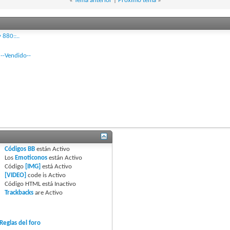
«
Tema anterior
|
Próximo tema
»
880::..
--Vendido--
Códigos BB
están
Activo
Los
Emoticonos
están
Activo
Código
[IMG]
está
Activo
[VIDEO]
code is
Activo
Código HTML está
Inactivo
Trackbacks
are
Activo
Reglas del foro