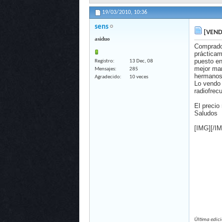
19/03/2010,
10:36
sens
[VEND
asiduo
Comprado 
práctica
puesto e
Registro
13 Dec, 08
mejor man
Mensajes
285
hermanos
Agradecido
10 veces
Lo vendo 
radiofrec
El precio
Saludos
[IMG]
[/I
Última edic