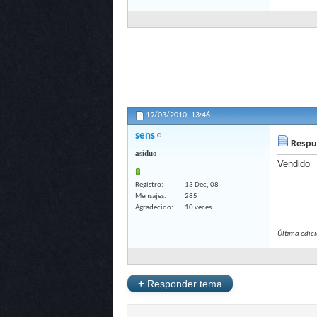
19/03/2010,
13:46
sens
Respue
asiduo
Vendido
Registro
13 Dec, 08
Mensajes
285
Agradecido
10 veces
Última edic
+
Responder tema