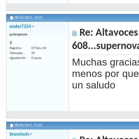
08/02/2011,
19:41
ender7324
Re: Altavoces
principiante
608...supernov
Registro
07 Nov, 06
Mensajes
92
Agradecido
0 veces
Muchas gracia
menos por que
un saludo
08/02/2011,
21:01
brucelosis