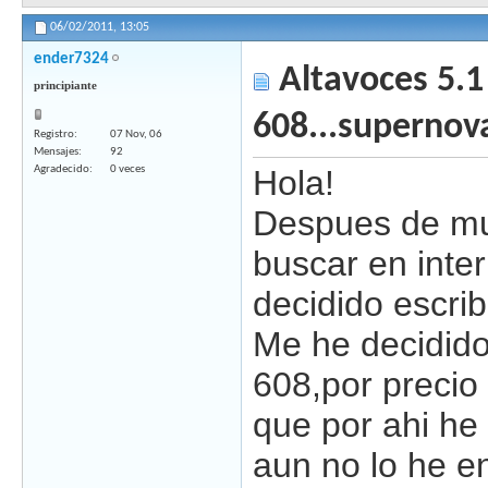
06/02/2011,
13:05
ender7324
Altavoces 5.1
principiante
608...supernova
Registro
07 Nov, 06
Mensajes
92
Agradecido
0 veces
Hola!
Despues de mu
buscar en inte
decidido escribi
Me he decidido
608,por precio 
que por ahi he
aun no lo he e