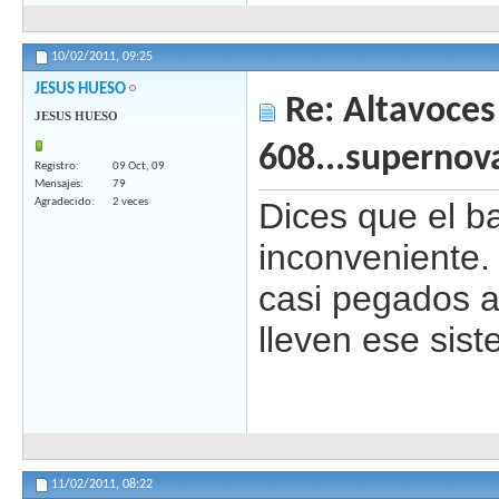
10/02/2011,
09:25
JESUS HUESO
Re: Altavoces
JESUS HUESO
608...supernov
Registro
09 Oct, 09
Mensajes
79
Agradecido
2 veces
Dices que el b
inconveniente.
casi pegados a
lleven ese sis
11/02/2011,
08:22