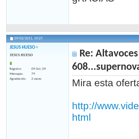
09/02/2011,
19:27
JESUS HUESO
Re: Altavoces
JESUS HUESO
608...supernov
Registro
09 Oct, 09
Mensajes
79
Agradecido
2 veces
Mira esta ofert
http://www.vid
html