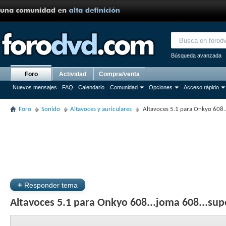
Búsqueda avanzada
Foro
Actividad
Compra/venta
Nuevos mensajes
FAQ
Calendario
Comunidad
Opciones
Acceso rápido
Foro
Sonido
Altavoces y auriculares
Altavoces 5.1 para Onkyo 608..
+
Responder tema
Altavoces 5.1 para Onkyo 608...joma 608...sup