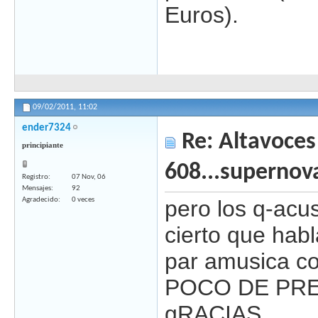
Euros).
09/02/2011,
11:02
ender7324
Re: Altavoces
principiante
608...supernov
Registro
07 Nov, 06
Mensajes
92
Agradecido
0 veces
pero los q-acu
cierto que habl
par amusica 
POCO DE PR
gRACIAS