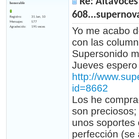
Re: Altavoces
honorable
608...supernov
Registro
31 Jan, 10
Mensajes
577
Agradecido
195 veces
Yo me acabo de
con las column
Supersonido m
Jueves espero r
http://www.sup
id=8662
Los he comprad
son preciosos;
unos soportes 
perfección (se 