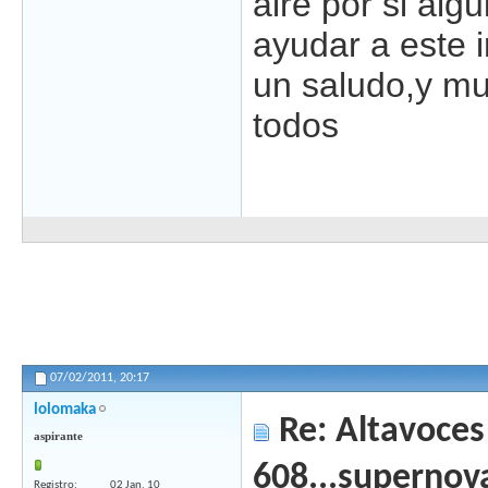
aire por si alg
ayudar a este 
un saludo,y mu
todos
07/02/2011,
20:17
lolomaka
Re: Altavoces
aspirante
608...supernov
Registro
02 Jan, 10