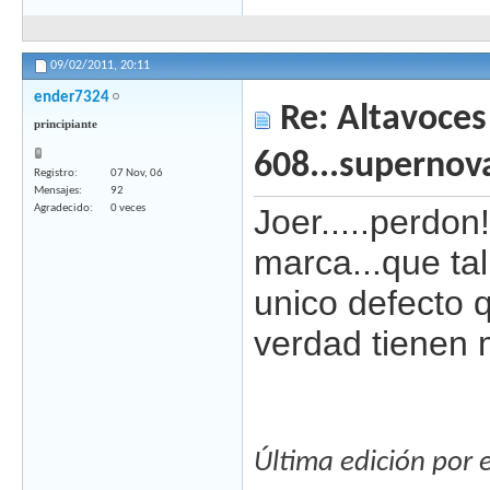
09/02/2011,
20:11
ender7324
Re: Altavoces
principiante
608...supernov
Registro
07 Nov, 06
Mensajes
92
Agradecido
0 veces
Joer.....perdo
marca...que ta
unico defecto q
verdad tienen 
Última edición por