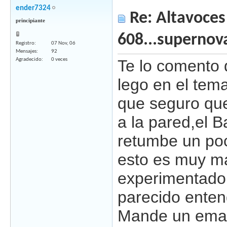
ender7324
Re: Altavoces
principiante
608...supernov
Registro
07 Nov, 06
Mensajes
92
Agradecido
0 veces
Te lo comento 
lego en el tem
que seguro qu
a la pared,el 
retumbe un poc
esto es muy ma
experimentado 
parecido enten
Mande un email