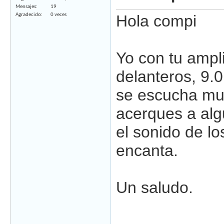
Mensajes
19
Agradecido
0 veces
Hola compi
Yo con tu ampl
delanteros, 9.0
se escucha muy
acerques a alg
el sonido de l
encanta.
Un saludo.