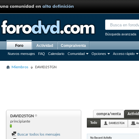
Búsqueda avanzada
Foro
Actividad
Compra/venta
Nuevos mensajes
FAQ
Calendario
Comunidad
Opciones
Acceso rápido
Miembros
DAVID25TGN
compra/venta
Activi
DAVID25TGN
principiante
Todo
DAVID25TGN
Am
Buscar todos los mensajes
No Recent Activity