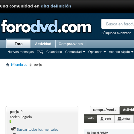
Búsqueda avanzada
Foro
Actividad
Compra/venta
Nuevos mensajes
FAQ
Calendario
Comunidad
Opciones
Acceso rápido
Miembros
perju
compra/venta
Activi
perju
recién llegado
Todo
perju
Amigos
Buscar todos los mensajes
No Recent Activity