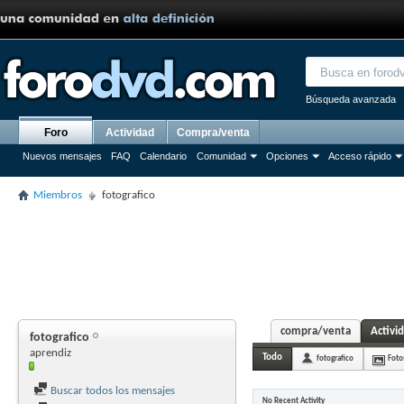
Búsqueda avanzada
Foro
Actividad
Compra/venta
Nuevos mensajes
FAQ
Calendario
Comunidad
Opciones
Acceso rápido
Miembros
fotografico
compra/venta
Activi
fotografico
aprendiz
Todo
fotografico
Foto
Buscar todos los mensajes
No Recent Activity