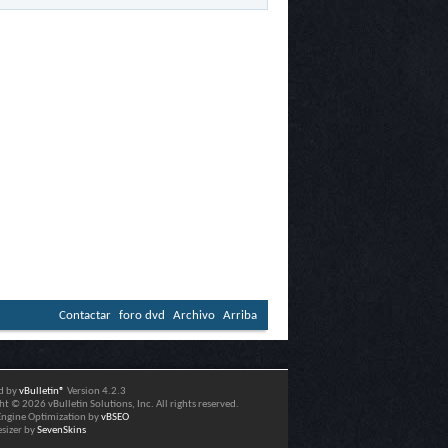
Contactar
foro dvd
Archivo
Arriba
d by
vBulletin®
Version 4.2.3
t © 2026 vBulletin Solutions, Inc. All rights reserved.
Engine Optimization by
vBSEO
esizer by
SevenSkins