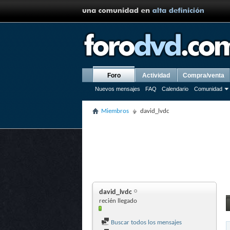
Foro
Actividad
Compra/venta
Nuevos mensajes
FAQ
Calendario
Comunidad
Miembros
david_lvdc
david_lvdc
recién llegado
Buscar todos los mensajes