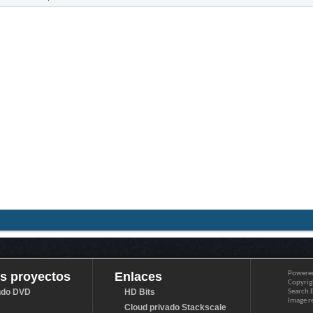
s proyectos
Enlaces
Powere
Copyrigh
do DVD
HD Bits
Search 
Image r
Cloud privado Stackscale