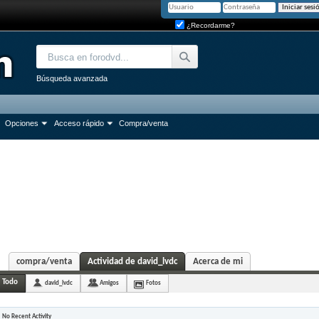
¿Recordarme?
Búsqueda avanzada
Opciones
Acceso rápido
Compra/venta
compra/venta
Actividad de david_lvdc
Acerca de mi
Todo
david_lvdc
Amigos
Fotos
No Recent Activity