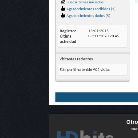
Buscar temas iniciados
Agradecimientos recibidos (1)
Agradecimientos dados (5)
Registro
13/01/2015
Última
09/11/2020
20:45
actividad
Visitantes recientes
Este perfil ha tenido
902
visitas
Otro
mun