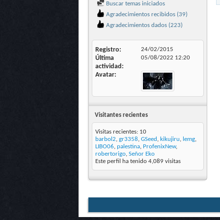
Buscar temas iniciados
Agradecimientos recibidos (39)
Agradecimientos dados (223)
Registro
24/02/2015
Última
05/08/2022
12:20
actividad
Avatar
Visitantes recientes
Visitas recientes: 10
barbol2
,
gr3358
,
GSeed
,
kikujiru
,
lemg
,
LIBO06
,
palestina
,
ProfenixNew
,
robertorigo
,
Señor Eko
Este perfil ha tenido
4,089
visitas