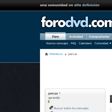
Foro
Actividad
Compra/venta
Nuevos mensajes
FAQ
Calendario
Comunidad
Miembros
percas
percas
aprendiz
Buscar todos los mensajes