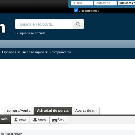
¿Recordarme?
Búsqueda avanzada
Opciones
Acceso rápido
Compra/venta
compra/venta
Actividad de percas
Acerca de mi
Todo
percas
Amigos
Fotos
No Recent Activity