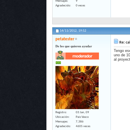
Mensajes
9
Agradecido
0 veces
14/11/2012,
19:52
petatester
Re: ca
De los que quieren ayudar
Tengo e
uno de 10
al proyec
Registro
03 Jan, 09
Ubicación
Pais Vasco
Mensajes
7,386
Agradecido
4605 veces