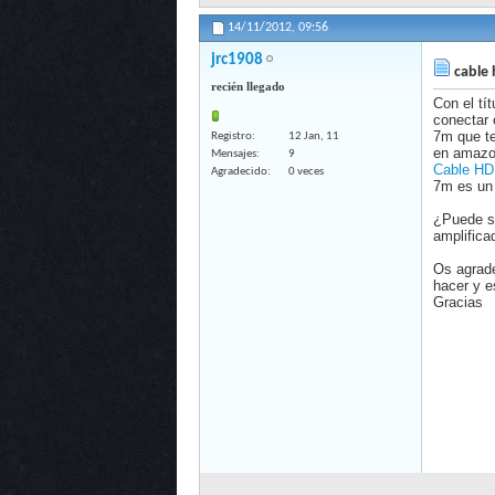
14/11/2012,
09:56
jrc1908
cable 
recién llegado
Con el tí
conectar 
7m que te
Registro
12 Jan, 11
en amazon
Mensajes
9
Cable HDM
Agradecido
0 veces
7m es un 
¿Puede se
amplifica
Os agrade
hacer y e
Gracias