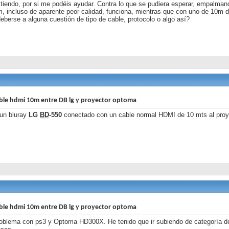
stiendo, por si me podéis ayudar. Contra lo que se pudiera esperar, empalman
, incluso de aparente peor calidad, funciona, mientras que con uno de 10m 
eberse a alguna cuestión de tipo de cable, protocolo o algo así?
ble hdmi 10m entre DB lg y proyector optoma
un bluray
LG
BD
-550
conectado con un cable normal HDMI de 10 mts al proy
ble hdmi 10m entre DB lg y proyector optoma
blema con ps3 y Optoma HD300X. He tenido que ir subiendo de categoría de c