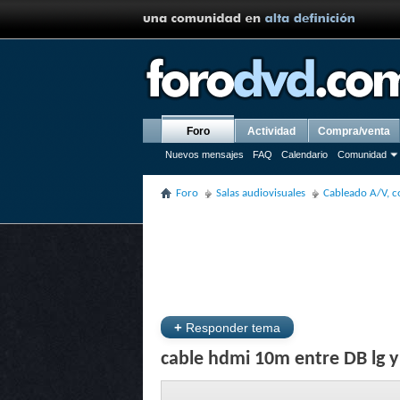
Foro
Actividad
Compra/venta
Nuevos mensajes
FAQ
Calendario
Comunidad
Foro
Salas audiovisuales
Cableado A/V, c
+
Responder tema
cable hdmi 10m entre DB lg 