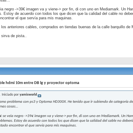
sas...
ia negro ->39€ imagen va y viene-> por fin, di con uno en Mediamark. Un H
. Estoy de acuerdo con todos los que dicen que la calidad del cable no deber
ncontrar el que servía para mis maquinas.
o los anteriores cables, comprados en tiendas buenas de la calle barquillo de 
 sirva de pista..
ble hdmi 10m entre DB lg y proyector optoma
Iniciado por
yamisworld
smo problema con ps3 y Optoma HD300X. He tenido que ir subiendo de categoría de ca
mas cosas...
€ se veia negro ->39€ imagen va y viene-> por fin, di con uno en Mediamark. Un Ha
oblemas. Estoy de acuerdo con todos los que dicen que la calidad del cable no debería 
stado encontrar el que servía para mis maquinas.