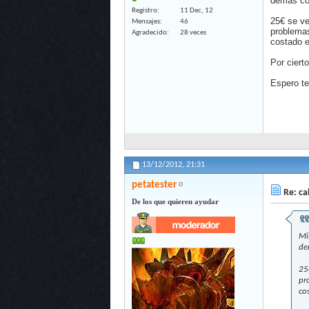
demas co
Registro
11 Dec, 12
25€ se ve
Mensajes
46
problemas
Agradecido
28 veces
costado e
Por ciert
Espero te
13/12/2012,
21:31
petatester
Re: ca
De los que quieren ayudar
Mi
de
25
pr
co