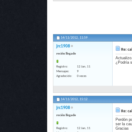
14/11/2012,
11:59
jrc1908
Re: ca
recién llegado
Actualizo
¿Podría s
Registro
12 Jan, 11
Mensajes
9
Agradecido
0 veces
14/11/2012,
15:12
jrc1908
Re: ca
recién llegado
Perdón po
ser la ca
Gracias
Registro
12 Jan, 11