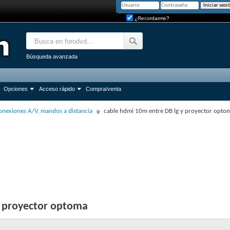
¿Recordarme?
Búsqueda avanzada
Opciones
Acceso rápido
Compra/venta
onexiones A/V, mandos a distancia
cable hdmi 10m entre DB lg y proyector opto
y proyector optoma