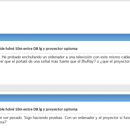
ble hdmi 10m entre DB lg y proyector optoma
. He probado enchufando un ordenador a una televisión con este mismo cable 
er que el portatil de una señal más fuerte que el BluRay? o ¿que el proyector
ble hdmi 10m entre DB lg y proyector optoma
r ser pesado. Sigo haciendo pruebas. Con un ordenador y el proyector si func
usa?