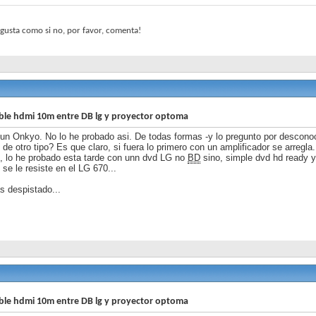
e gusta como si no, por favor, comenta!
ble hdmi 10m entre DB lg y proyector optoma
 un Onkyo. No lo he probado asi. De todas formas -y lo pregunto por descono
 de otro tipo? Es que claro, si fuera lo primero con un amplificador se arregla.
o, lo he probado esta tarde con unn dvd LG no
BD
sino, simple dvd hd ready y
 se le resiste en el LG 670...
 despistado...
ble hdmi 10m entre DB lg y proyector optoma