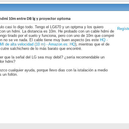
hdmi 10m entre DB lg y proyector optoma
tulo casi lo digo todo. Tengo el LG670 y un optpma y los quiero
Regíst
con un hdmi. La distancia es 10m. He probado con un cable hdmi de
ngo tirado por el suelo y funciona, pero con uno de 10m que compré
 no se ve nada. El cable tiene muy buen aspecto (es este
HQ -
I de alta velocidad (10 m) - Amazon.es: HQ
), mientras que el de
cutre salchichero de lo más barato que encontré.
r que la señal del LG sea muy debil? ¿sería recomendable un
dor hdmi?
zco cualquier ayuda, porque llevo dias con la istalación a medio
s un follón.