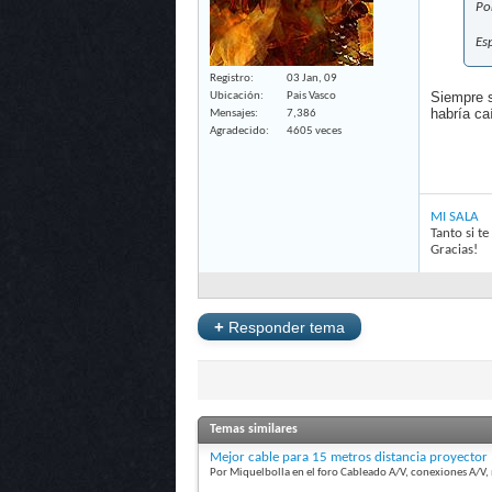
Po
Esp
Registro
03 Jan, 09
Siempre s
Ubicación
Pais Vasco
habría ca
Mensajes
7,386
Agradecido
4605 veces
MI SALA
Tanto si t
Gracias!
+
Responder tema
Temas similares
Mejor cable para 15 metros distancia proyector
Por Miquelbolla en el foro Cableado A/V, conexiones A/V,