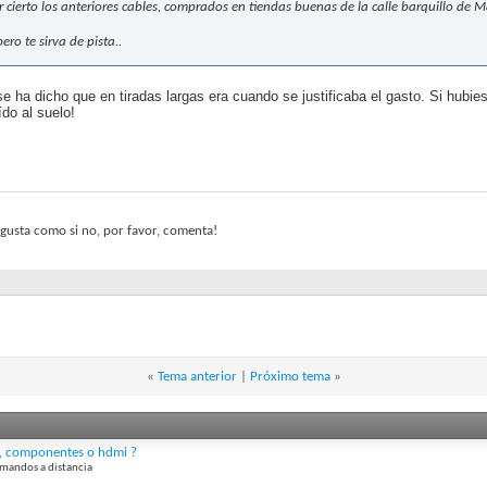
r cierto los anteriores cables, comprados en tiendas buenas de la calle barquillo de M
ero te sirva de pista..
e ha dicho que en tiradas largas era cuando se justificaba el gasto. Si hubi
ído al suelo!
e gusta como si no, por favor, comenta!
«
Tema anterior
|
Próximo tema
»
 , componentes o hdmi ?
 mandos a distancia