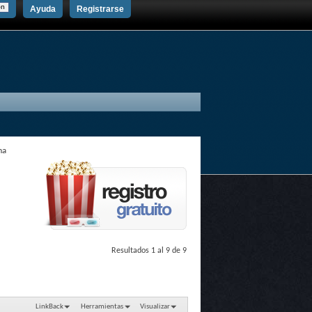
Ayuda
Registrarse
ma
Resultados 1 al 9 de 9
LinkBack
Herramientas
Visualizar