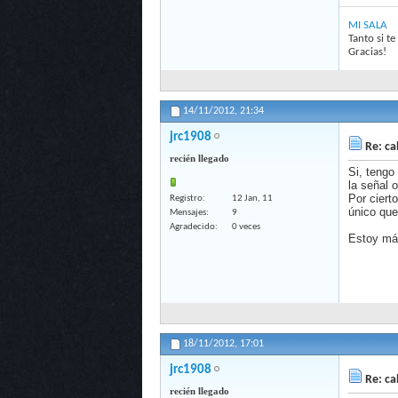
MI SALA
Tanto si t
Gracias!
14/11/2012,
21:34
jrc1908
Re: ca
recién llegado
Si, tengo
la señal o
Por ciert
Registro
12 Jan, 11
único que
Mensajes
9
Agradecido
0 veces
Estoy más
18/11/2012,
17:01
jrc1908
Re: ca
recién llegado