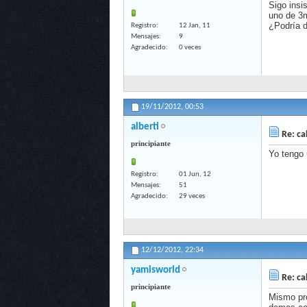
Sigo insi
uno de 3m
¿Podría d
Registro
12 Jan, 11
Mensajes
9
Agradecido
0 veces
19/11/2012,
00:53
alberti
Re: ca
principiante
Yo tengo 
Registro
01 Jun, 12
Mensajes
51
Agradecido
29 veces
12/12/2012,
22:34
yamisworld
Re: ca
principiante
Mismo pro