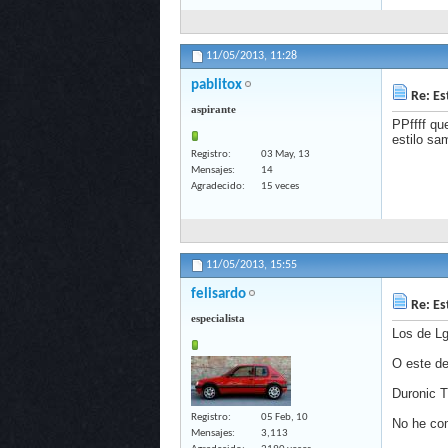
11/05/2013,
11:28
pablitox
Re: Es
aspirante
PPffff qu
estilo sa
Registro
03 May, 13
Mensajes
14
Agradecido
15 veces
11/05/2013,
15:55
felisardo
Re: Es
especialista
Los de Lg
O este d
Duronic
Registro
05 Feb, 10
No he com
Mensajes
3,113