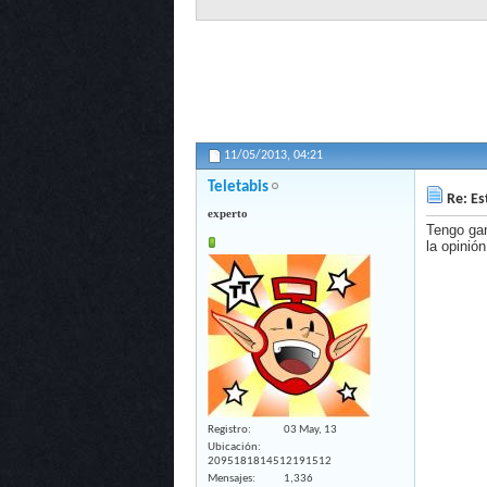
11/05/2013,
04:21
Teletabis
Re: Es
experto
Tengo gan
la opinió
Registro
03 May, 13
Ubicación
2095181814512191512
Mensajes
1,336