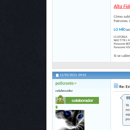
Alta Fi
Cómo subir
Patrones:
LO MÍO
(si
LG 65CX6LA
NAD T778 + MA
Panasonic BD
Panasonic 42
Si se calie
11/05/2013,
09:41
policronio
Re: Es
colaborador
Ya
no
eq
po