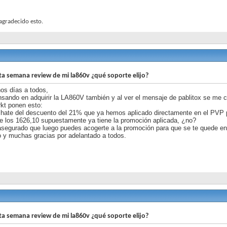
agradecido esto.
ta semana review de mi la860v ¿qué soporte elijo?
os días a todos,
sando en adquirir la LA860V también y al ver el mensaje de pablitox se me c
kt ponen esto:
hate del descuento del 21% que ya hemos aplicado directamente en el PVP p
e los 1626,10 supuestamente ya tiene la promoción aplicada, ¿no?
segurado que luego puedes acogerte a la promoción para que se te quede e
 y muchas gracias por adelantado a todos.
ta semana review de mi la860v ¿qué soporte elijo?