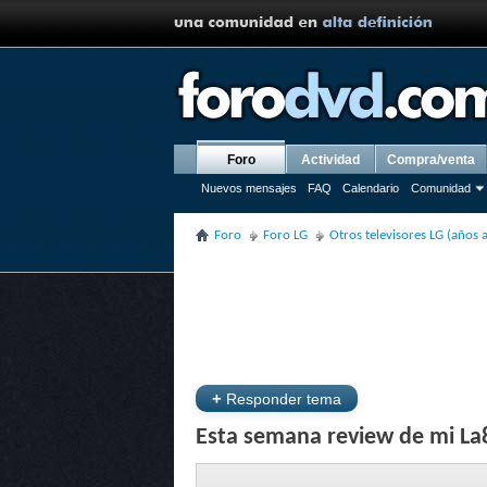
Foro
Actividad
Compra/venta
Nuevos mensajes
FAQ
Calendario
Comunidad
Foro
Foro LG
Otros televisores LG (años 
+
Responder tema
Esta semana review de mi La8