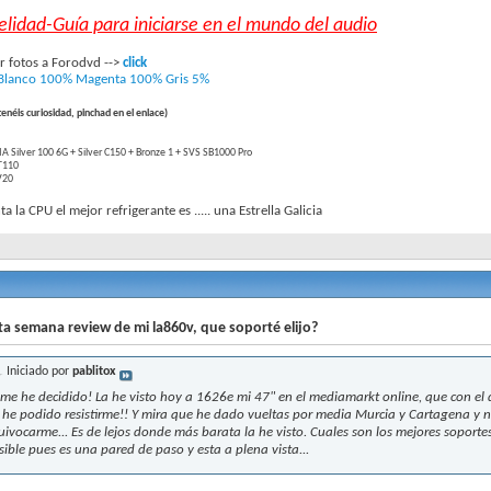
delidad-Guía para iniciarse en el mundo del audio
 fotos a Forodvd -->
click
Blanco 100%
Magenta 100%
Gris 5%
 tenéis curiosidad, pinchad en el enlace)
 Silver 100 6G + Silver C150 + Bronze 1 + SVS SB1000 Pro
T110
V20
nta la CPU el mejor refrigerante es ..... una Estrella Galicia
ta semana review de mi la860v, que soporté elijo?
Iniciado por
pablitox
 me he decidido! La he visto hoy a 1626e mi 47" en el mediamarkt online, que con el
 he podido resistirme!! Y mira que he dado vueltas por media Murcia y Cartagena y n
uivocarme... Es de lejos donde más barata la he visto. Cuales son los mejores soport
sible pues es una pared de paso y esta a plena vista...