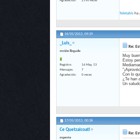
Agradecido
2190 veces
Teletabis
ha 
16/05/2013,
09:39
_Luis_
Re: Es
recién llegado
Muy buen
Estoy pen
Mediamar
Registro
16 May, 13
"¡Aprovéc
Mensajes
7
Con lo qu
Agradecido
0 veces
¿Te han a
Un saludo
17/05/2013,
00:36
Ce Quetzalcoatl
Re: Es
experto