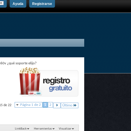
Ayuda
Registrarse
60v ¿qué soporte elijo?
Página 1 de 2
1
2
15 de 22
Último
LinkBack
Herramientas
Visualizar