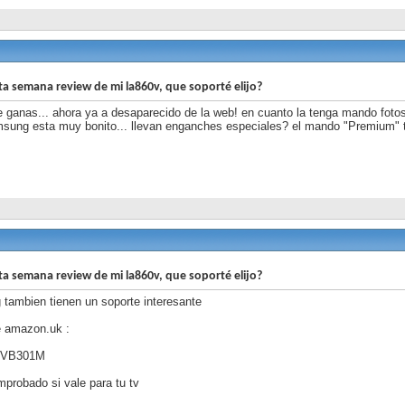
ta semana review de mi la860v, que soporté elijo?
e ganas... ahora ya a desaparecido de la web! en cuanto la tenga mando fotos
msung esta muy bonito... llevan enganches especiales? el mando "Premium" 
ta semana review de mi la860v, que soporté elijo?
 tambien tienen un soporte interesante
e amazon.uk :
 TVB301M
probado si vale para tu tv