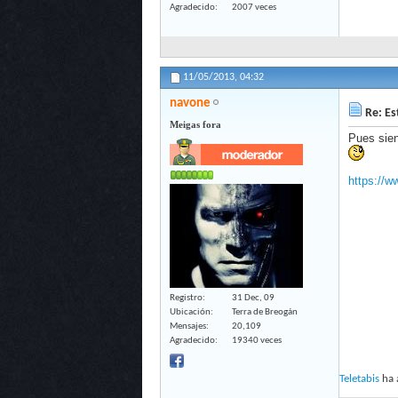
Agradecido
2007 veces
11/05/2013,
04:32
navone
Re: Es
Meigas fora
Pues sien
https://w
Registro
31 Dec, 09
Ubicación
Terra de Breogán
Mensajes
20,109
Agradecido
19340 veces
Teletabis
ha 