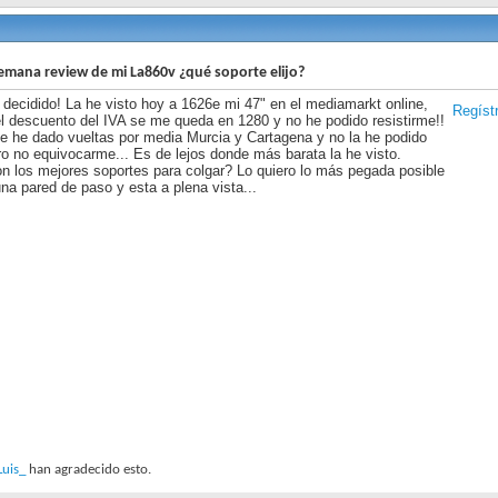
emana review de mi La860v ¿qué soporte elijo?
decidido! La he visto hoy a 1626e mi 47" en el mediamarkt online,
Regíst
l descuento del IVA se me queda en 1280 y no he podido resistirme!!
e he dado vueltas por media Murcia y Cartagena y no la he podido
ro no equivocarme... Es de lejos donde más barata la he visto.
n los mejores soportes para colgar? Lo quiero lo más pegada posible
na pared de paso y esta a plena vista...
Luis_
han agradecido esto.