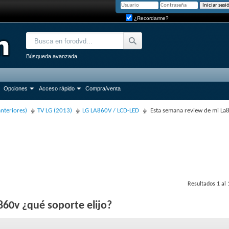
¿Recordarme?
Búsqueda avanzada
Opciones
Acceso rápido
Compra/venta
anteriores)
TV LG (2013)
LG LA860V / LCD-LED
Esta semana review de mi La8
Resultados 1 al 
60v ¿qué soporte elijo?