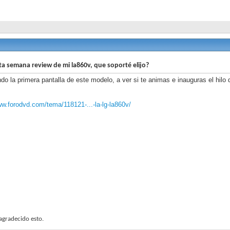
ta semana review de mi la860v, que soporté elijo?
do la primera pantalla de este modelo, a ver si te animas e inauguras el hilo d
ww.forodvd.com/tema/118121-...-la-lg-la860v/
agradecido esto.