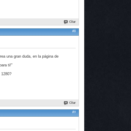
Citar
#8
rea una gran duda, en la página de
ara ti!"
n 1280?
Citar
#9