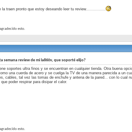
e la traen pronto que estoy deseando leer tu review.................
agradecido esto.
ta semana review de mi la860v, que soporté elijo?
iene soportes ultra finos y se encuentran en cualquier tienda. Otra buena opc
omo una cuerda de acero y se cuelga la TV de una manera parecida a un cua
s, cables, tal vez las tomas de enchufe y antena de la pared... con lo cual n
que poder respirar para disipar el calor.
agradecido esto.