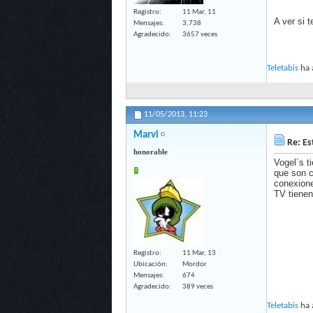
Registro
11 Mar, 11
A ver si t
Mensajes
3,738
Agradecido
3657 veces
Teletabis
ha 
11/05/2013,
11:23
Marvi
Re: Es
honorable
Vogel´s t
que son c
conexione
TV tienen 
Registro
11 Mar, 13
Ubicación
Mordor
Mensajes
674
Agradecido
389 veces
Teletabis
ha 