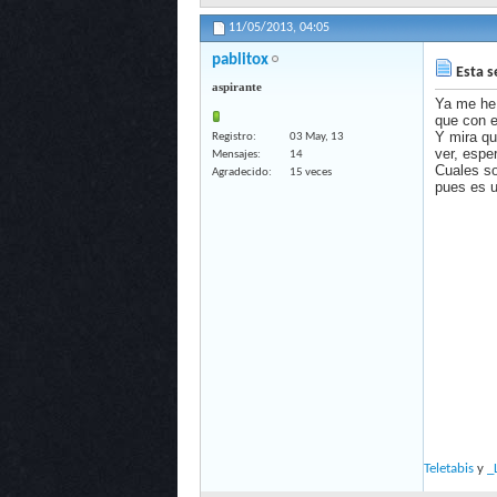
11/05/2013,
04:05
pablitox
Esta s
aspirante
Ya me he 
que con e
Y mira qu
Registro
03 May, 13
ver, espe
Mensajes
14
Cuales so
Agradecido
15 veces
pues es u
Teletabis
y
_