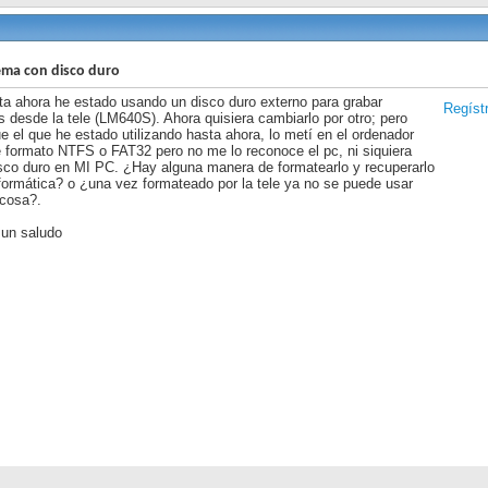
ma con disco duro
ta ahora he estado usando un disco duro externo para grabar
Regíst
 desde la tele (LM640S). Ahora quisiera cambiarlo por otro; pero
ue el que he estado utilizando hasta ahora, lo metí en el ordenador
e formato NTFS o FAT32 pero no me lo reconoce el pc, ni siquiera
isco duro en MI PC. ¿Hay alguna manera de formatearlo y recuperarlo
nformática? o ¿una vez formateado por la tele ya no se puede usar
 cosa?.
 un saludo