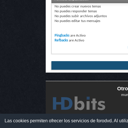
No puedes
crear nuevos temas
No puedes
responder temas
No puedes
subir archivos adjuntos
No puedes
editar tus mensajes
Pingbacks
are
Activo
Refbacks
are
Activo
Otro
mun
Las cookies permiten ofrecer los servicios de forodvd. Al uti