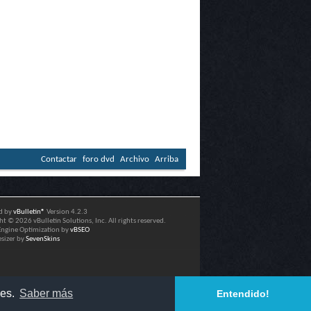
Contactar
foro dvd
Archivo
Arriba
d by
vBulletin®
Version 4.2.3
t © 2026 vBulletin Solutions, Inc. All rights reserved.
Engine Optimization by
vBSEO
esizer by
SevenSkins
ies.
Saber más
Entendido!