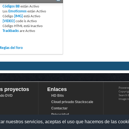
Códigos BB
están
Activo
Los
Emoticonos
están
Activo
Código
[IMG]
está
Activo
[VIDEO]
code is
Activo
Código HTML está
Inactivo
Trackbacks
are
Activo
Reglas del foro
s proyectos
Enlaces
Powere
Copyrigh
do DVD
HD Bits
Search 
Image r
Cloud privado Stackscale
Contactar
Privacidad
Aviso Legal
lizar nuestros servicios, aceptas el uso que hacemos de las cook