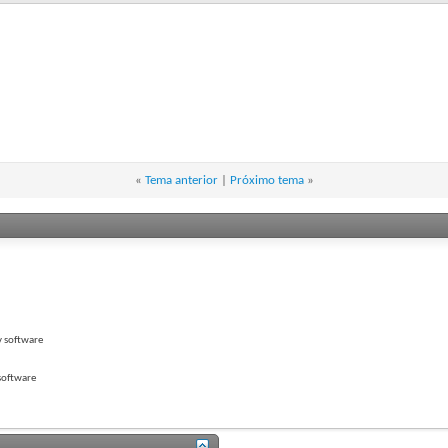
«
Tema anterior
|
Próximo tema
»
y software
software