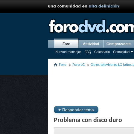
Foro
Actividad
Compra/venta
Nuevos mensajes
FAQ
Calendario
Comunidad
Foro
Foro LG
Otros televisores LG (años 
+
Responder tema
Problema con disco duro