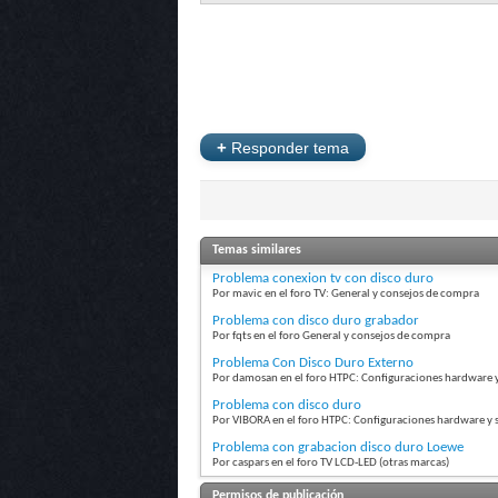
+
Responder tema
Temas similares
Problema conexion tv con disco duro
Por mavic en el foro TV: General y consejos de compra
Problema con disco duro grabador
Por fqts en el foro General y consejos de compra
Problema Con Disco Duro Externo
Por damosan en el foro HTPC: Configuraciones hardware 
Problema con disco duro
Por VIBORA en el foro HTPC: Configuraciones hardware y 
Problema con grabacion disco duro Loewe
Por caspars en el foro TV LCD-LED (otras marcas)
Permisos de publicación