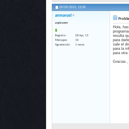
09/09/2013,
13:20
anmavasi
Proble
aspirante
Hola, has
programas
resulta q
Registro
28 Apr, 13
para darl
Mensajes
10
sale el d
Agradecido
1 veces
para la i
para otra
Gracias ,