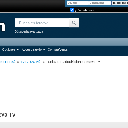
¿Recordarme?
Búsqueda avanzada
Opciones
Acceso rápido
Compra/venta
anteriores)
TV LG (2019)
Dudas con adquisición de nueva TV
eva TV