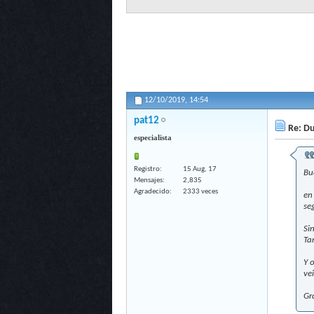
12/10/2019,
14:54
pat12
Re: Du
especialista
Registro
15 Aug, 17
Bu
Mensajes
2,835
Agradecido
2333 veces
en
se
Si
Ta
Y 
ve
Gr