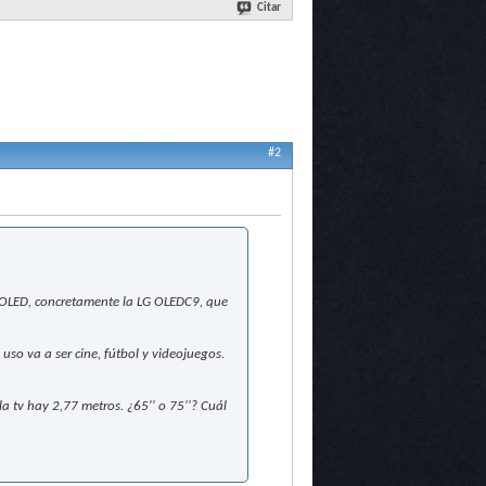
Citar
#2
OLED, concretamente la LG OLEDC9, que
so va a ser cine, fútbol y videojuegos.
a tv hay 2,77 metros. ¿65'' o 75''? Cuál