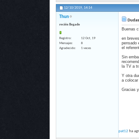
12/10/2019,
14:14
Thun
Dudas 
recién llegado
Buenas c
en breve
Registro
12 Oct, 19
pensado 
Mensajes
8
el refere
Agradecido
1 veces
Sin embar
recomenda
la TV a t
Y otra du
a colocar
Gracias y
pat12
ha agr