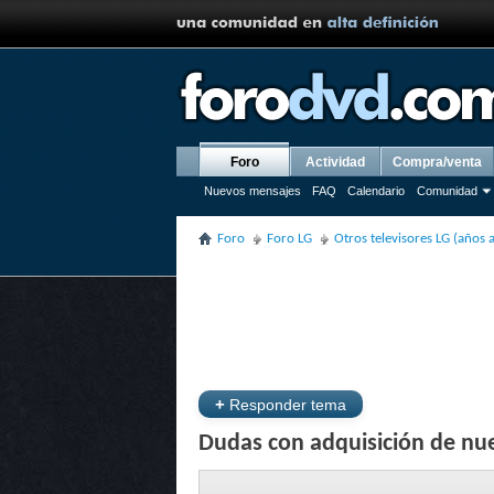
Foro
Actividad
Compra/venta
Nuevos mensajes
FAQ
Calendario
Comunidad
Foro
Foro LG
Otros televisores LG (años 
+
Responder tema
Dudas con adquisición de nu