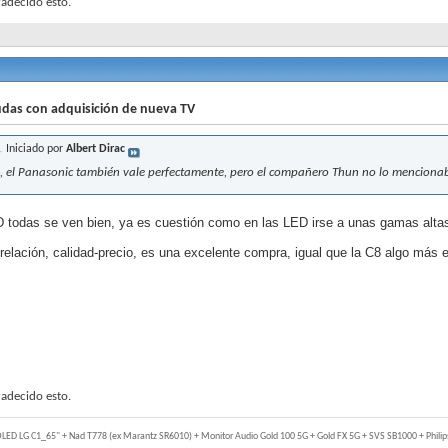
adecido esto.
das con adquisición de nueva TV
Iniciado por
Albert Dirac
, el Panasonic también vale perfectamente, pero el compañero Thun no lo mencionab
 todas se ven bien, ya es cuestión como en las LED irse a unas gamas alt
relación, calidad-precio, es una excelente compra, igual que la C8 algo má
adecido esto.
OLED LG C1_65" + Nad T778 (ex Marantz SR6010) + Monitor Audio Gold 100 5G + Gold FX 5G + SVS SB1000 + Philips