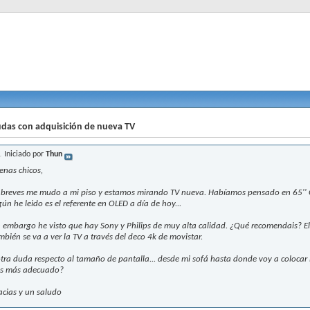
das con adquisición de nueva TV
Iniciado por
Thun
enas chicos,
 breves me mudo a mi piso y estamos mirando TV nueva. Habíamos pensado en 65'' 
gún he leido es el referente en OLED a día de hoy...
n embargo he visto que hay Sony y Philips de muy alta calidad. ¿Qué recomendais? El u
mbién se va a ver la TV a través del deco 4k de movistar.
otra duda respecto al tamaño de pantalla... desde mi sofá hasta donde voy a colocar l
is más adecuado?
acias y un saludo