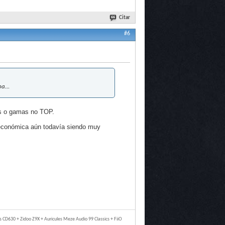
Citar
#6
a...
as o gamas no TOP.
s económica aún todavía siendo muy
 CD630 + Zidoo Z9X + Auricules Meze Audio 99 Classics + FiiO