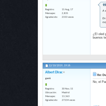
Registro
15 Aug, 17
A 
Mensajes
2,835
Agradecido
2333 veces
En
cu
¿El oled 
buenos te
12/10/2019,
19:16
Albert Dirac
Re: Du
gurú
No, el Pa
Registro
30 Nov, 15
Ubicación
Madrid
Mensajes
13,363
Agradecido
27234 veces