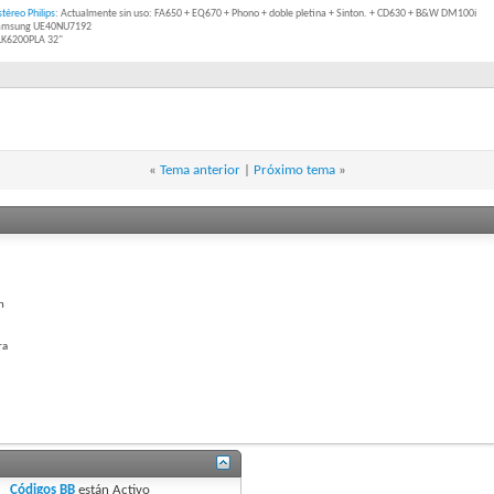
téreo Philips
: Actualmente sin uso: FA650 + EQ670 + Phono + doble pletina + Sinton. + CD630 + B&W DM100i
Samsung UE40NU7192
2LK6200PLA 32"
«
Tema anterior
|
Próximo tema
»
n
ra
Códigos BB
están
Activo