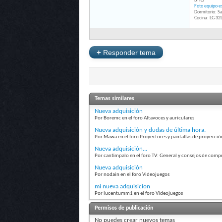
BTR5
Foto equipo es
Dormitorio: 
Cocina: LG 3
+
Responder tema
Temas similares
Nueva adquisición
Por Boremc en el foro Altavoces y auriculares
Nueva adquisición y dudas de última hora.
Por Mawa en el foro Proyectores y pantallas de proyecció
Nueva adquisición...
Por cantimpalo en el foro TV: General y consejos de comp
Nueva adquisición
Por nodain en el foro Videojuegos
mi nueva adquisicion
Por lucentumm1 en el foro Videojuegos
Permisos de publicación
No puedes
crear nuevos temas