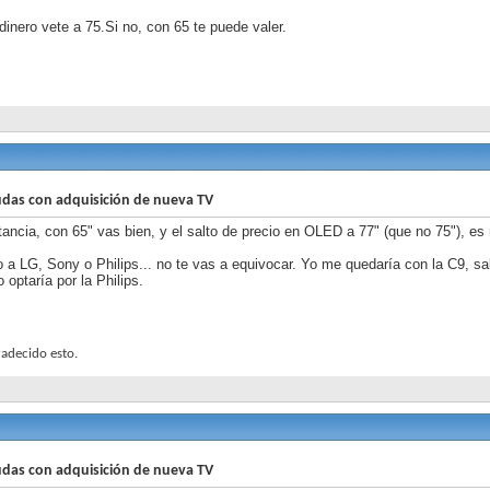
 dinero vete a 75.Si no, con 65 te puede valer.
das con adquisición de nueva TV
tancia, con 65" vas bien, y el salto de precio en OLED a 77" (que no 75"), e
 a LG, Sony o Philips... no te vas a equivocar. Yo me quedaría con la C9, sal
 optaría por la Philips.
adecido esto.
das con adquisición de nueva TV