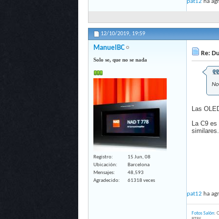
pat12
ha agr
12/10/2019,
19:59
ManuelBC
Re: Du
Solo se, que no se nada
No
Las OLED
La C9 es 
similares.
Registro
15 Jun, 08
Ubicación
Barcelona
Mensajes
48,593
Agradecido
61318 veces
pat12
ha agr
Fotos Salón
: 