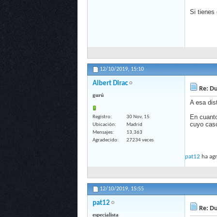
Si tienes
12/10/2019,
15:10
Albert Dirac
Re: Du
gurú
A esa dis
En cuanto
Registro
30 Nov, 15
cuyo caso
Ubicación
Madrid
Mensajes
13,363
Agradecido
27234 veces
pat12
ha agr
12/10/2019,
15:55
pat12
Re: Du
especialista