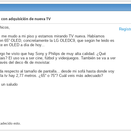
con adquisición de nueva TV
hicos,
Regíst
s me mudo a mi piso y estamos mirando TV nueva. Habíamos
en 65'' OLED, concretamente la LG OLEDC9, que según he leido es
nte en OLED a día de hoy...
go he visto que hay Sony y Philips de muy alta calidad. ¿Qué
is? El uso va a ser cine, fútbol y videojuegos. También se va a ver
ravés del deco 4k de movistar.
da respecto al tamaño de pantalla... desde mi sofá hasta donde voy
 la tv hay 2,77 metros. ¿65'' o 75''? Cuál veis más adecuado?
 un saludo
adecido esto.