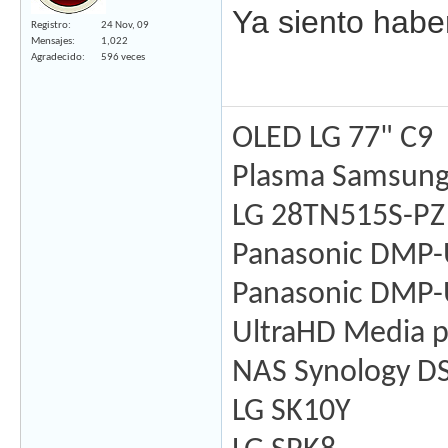
Ya siento habe
Registro
24 Nov, 09
Mensajes
1,022
Agradecido
596 veces
OLED LG 77" C9
Plasma Samsung
LG 28TN515S-PZ
Panasonic DMP
Panasonic DMP
UltraHD Media 
NAS Synology D
LG SK10Y