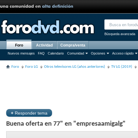
Búsqueda avanzada
Foro
Actividad
Compra/venta
Nuevos mensajes
FAQ
Calendario
Comunidad
Opciones
Acceso rápido
Foro
Foro LG
Otros televisores LG (años anteriores)
TV LG (2019)
+
Responder tema
Buena oferta en 77" en "empresaamigalg"