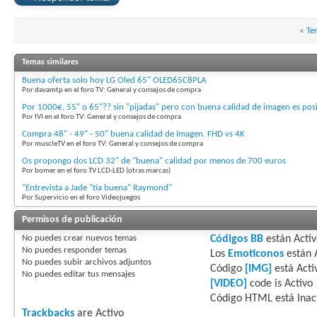
«
Te
Temas similares
Buena oferta solo hoy LG Oled 65" OLED65C8PLA
Por davamtp en el foro TV: General y consejos de compra
Por 1000€, 55" o 65"?? sin "pijadas" pero con buena calidad de imagen es pos
Por IVI en el foro TV: General y consejos de compra
Compra 48" - 49" - 50" buena calidad de imagen. FHD vs 4K
Por muscleTV en el foro TV: General y consejos de compra
Os propongo dos LCD 32" de "buena" calidad por menos de 700 euros
Por bomer en el foro TV LCD-LED (otras marcas)
"Entrevista a Jade "tia buena" Raymond"
Por Supervicio en el foro Videojuegos
Permisos de publicación
No puedes
crear nuevos temas
Códigos BB
están
Acti
No puedes
responder temas
Los
Emoticonos
están
No puedes
subir archivos adjuntos
Código
[IMG]
está
Acti
No puedes
editar tus mensajes
[VIDEO]
code is
Activo
Código HTML está
Inac
Trackbacks
are
Activo