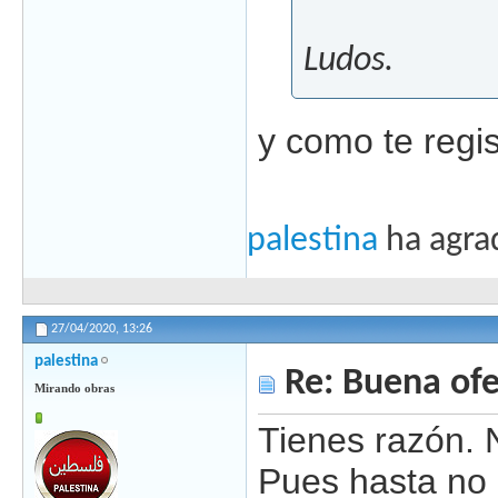
Ludos.
y como te regi
palestina
ha agra
27/04/2020,
13:26
palestina
Re: Buena ofe
Mirando obras
Tienes razón. 
Pues hasta no 