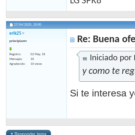
LG SPK8
27/04/2020,
20:00
erik25
Re: Buena ofe
principiante
Registro
02 May, 18
Iniciado por
Mensajes
30
Agradecido
10 veces
y como te reg
Si te interesa 
+
Responder tema