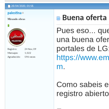
26/04/2020,
01:56
palestina
Buena oferta
Mirando obras
Pues eso... qu
una buena ofer
portales de LG
Registro
24 Nov, 09
Mensajes
1,022
https://www.e
Agradecido
596 veces
m
.
Como sabeis es
registro abierto