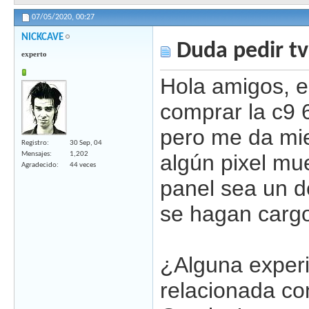
07/05/2020,
00:27
NICKCAVE
Duda pedir t
experto
Hola amigos, e
comprar la c9 
pero me da mi
Registro
30 Sep, 04
Mensajes
1,202
algún pixel mue
Agradecido
44 veces
panel sea un d
se hagan carg
¿Alguna experi
relacionada co