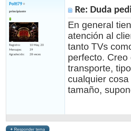
Polti79
Re: Duda ped
principiante
En general tie
atención al cl
tanto TVs com
Registro
10 May, 20
Mensajes
39
perfecto. Creo 
Agradecido
28 veces
transporte, ti
cualquier cosa
tamaño, supong
+
Responder tema