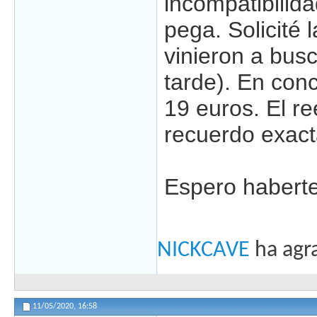
incompatibilid
pega. Solicité l
vinieron a bus
tarde). En con
19 euros. El re
recuerdo exac
Espero habert
NICKCAVE
ha agr
11/05/2020,
16:58