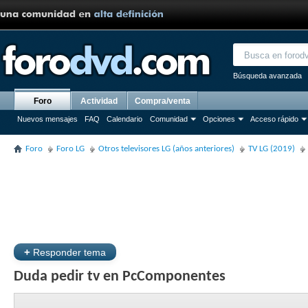
Búsqueda avanzada
Foro
Actividad
Compra/venta
Nuevos mensajes
FAQ
Calendario
Comunidad
Opciones
Acceso rápido
Foro
Foro LG
Otros televisores LG (años anteriores)
TV LG (2019)
+
Responder tema
Duda pedir tv en PcComponentes