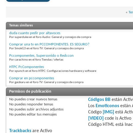
«
Te
Temas similares
duda cuanto pedir por altavoces
Por superduke en el foro Audio: General y consejos de compra
Comprar una tv en PCCOMPONENTES. ES SEGURO?
Por SmokG3 en el foro TV: General y consejos de compra
Pccomponentes, Supersonido o Redccon
Por carachino en el foro Tiendas / ofertas
HTPC PcComponentes
Por xpunch en el foro HTPC: Configuraciones hardware y software
Comprar en pccomponentes
Por gaizkaru en el foro TV: General y consejos de compra
Permisos de publicación
No puedes
crear nuevos temas
Códigos BB
están
Acti
No puedes
responder temas
Los
Emoticonos
están
No puedes
subir archivos adjuntos
Código
[IMG]
está
Acti
No puedes
editar tus mensajes
[VIDEO]
code is
Activo
Código HTML está
Inac
Trackbacks
are
Activo