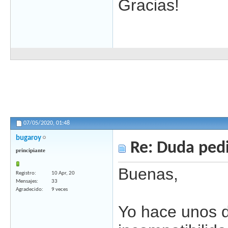
Gracias!
07/05/2020,
01:48
bugaroy
Re: Duda ped
principiante
Buenas,
Registro
10 Apr, 20
Mensajes
33
Agradecido
9 veces
Yo hace unos d