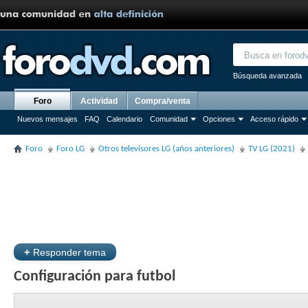
Búsqueda avanzada
Foro
Actividad
Compra/venta
Nuevos mensajes
FAQ
Calendario
Comunidad
Opciones
Acceso rápido
Foro
Foro LG
Otros televisores LG (años anteriores)
TV LG (2021)
+
Responder tema
Configuración para futbol