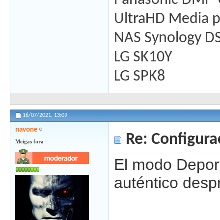
Panasonic DMP
UltraHD Media 
NAS Synology D
LG SK10Y
LG SPK8
16/07/2021,
13:09
navone
Re: Configura
Meigas fora
El modo Deport
auténtico desp