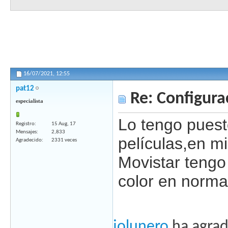
16/07/2021,
12:55
pat12
Re: Configura
especialista
Lo tengo pues
Registro
15 Aug, 17
Mensajes
2,833
películas,en mi
Agradecido
2331 veces
Movistar tengo 
color en norma
jolunero
ha agrad