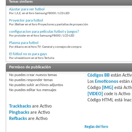
Temas similares
Ajustar para ver futbol
Por J,A,E, en el foro Samsung F8000 / LCD-LED
Proyector para futbol
Por JBellser en el foro Proyectores y pantallas de proyección
configuracion para peliculas futbol y juegos?
Por proloder en el foro Samsung F8000 / LCD-LED
Plasma para futbol
Por dikario en el foro TV: General y consejos de compra
El fútbol no es para gays
Por ulisesbloom en el foro Tertulia
Permisos de publicación
No puedes
crear nuevos temas
Códigos BB
están
Acti
No puedes
responder temas
Los
Emoticonos
están
No puedes
subir archivos adjuntos
Código
[IMG]
está
Acti
No puedes
editar tus mensajes
[VIDEO]
code is
Activo
Código HTML está
Inac
Trackbacks
are
Activo
Pingbacks
are
Activo
Refbacks
are
Activo
Reglas del foro