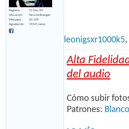
Registro
31 Dec, 09
Ubicación
Terra de Breogán
Mensajes
20,109
Agradecido
19341 veces
leonigsxr1000k5
Alta Fidelida
del audio
Cómo subir foto
Patrones:
Blanc