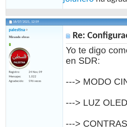
16/07/2021,
12:59
palestina
Re: Configura
Mirando obras
Yo te digo com
en SDR:
Registro
24 Nov, 09
Mensajes
1,022
---> MODO CI
Agradecido
596 veces
---> LUZ OLED
---> CONTRAS