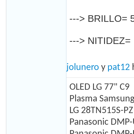
---> BRILLO= 
---> NITIDEZ=
jolunero
y
pat12
h
OLED LG 77" C9
Plasma Samsung
LG 28TN515S-PZ
Panasonic DMP