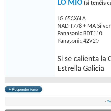
LO MÍO
(si tenéis 
LG 65CX6LA
NAD T778 + MA Silver 
Panasonic BDT110
Panasonic 42V20
Si se calienta la
Estrella Galicia
+
Responder tema
«
Te