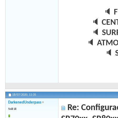
🔈
🔈
CEN
🔈
SUR
🔈
ATMO
🔈
18/07/2020,
11:35
DarkenedUnderpass
Re: Configura
Still ill