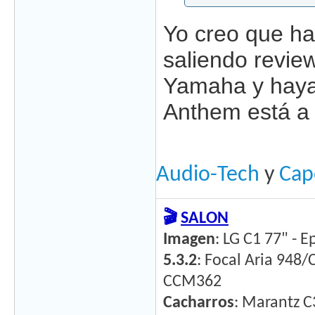
Yo creo que ha
saliendo revie
Yamaha y haya
Anthem está a
Audio-Tech
y
Cap
🎬
SALON
Imagen
: LG C1 77" - 
5.3.2
: Focal Aria 948
CCM362
Cacharros
: Marantz C