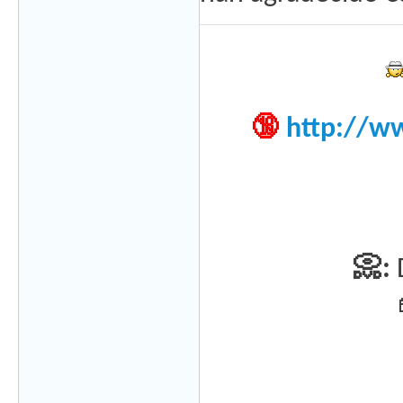
🔞
http://w
📀: