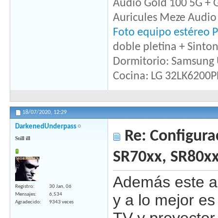
Audio Gold 100 5G + G
Auricules Meze Audio 
Foto equipo estéreo P
doble pletina + Sint
Dormitorio: Samsun
Cocina: LG 32LK6200P
18/07/2020,
12:29
DarkenedUnderpass
Re: Configura
Still ill
SR70xx, SR80x
Además este a
Registro
30 Jan, 06
y a lo mejor e
Mensajes
6,534
Agradecido
9343 veces