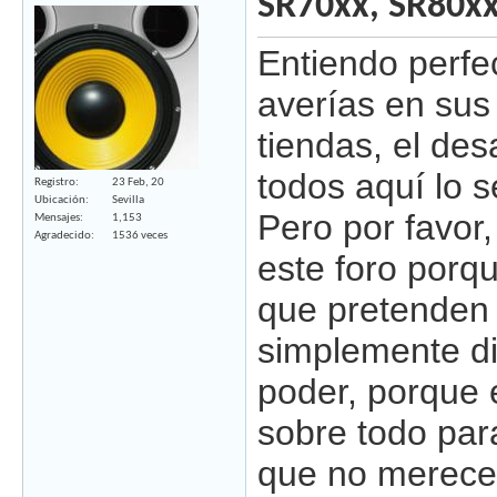
SR70xx, SR80x
Entiendo perfe
averías en sus
tiendas, el de
todos aquí lo 
Registro
23 Feb, 20
Ubicación
Sevilla
Pero por favor
Mensajes
1,153
Agradecido
1536 veces
este foro porqu
que pretenden 
simplemente di
poder, porque 
sobre todo par
que no merece.