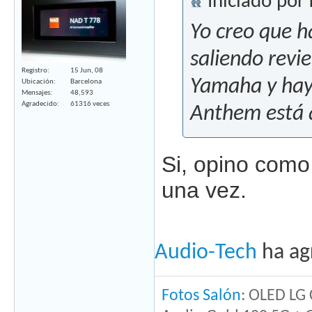
Iniciado por
Yo creo que h
saliendo revi
Registro
15 Jun, 08
Yamaha y hay
Ubicación
Barcelona
Mensajes
48,593
Agradecido
61316 veces
Anthem está 
Si, opino como 
una vez.
Audio-Tech
ha ag
Fotos Salón
: OLED LG