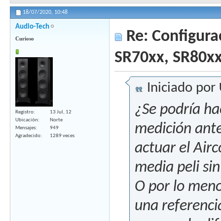
18/07/2020,
10:48
Audio-Tech
Re: Configura
Curioso
SR70xx, SR80x
Iniciado por
¿Se podría ha
Registro
13 Jul, 12
Ubicación
Norte
medición ant
Mensajes
949
Agradecido
1289 veces
actuar el Air
media peli si
O por lo meno
una referenci