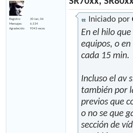
SR70xx, SR80x
Iniciado por
Registro
30 Jan, 06
Mensajes
6,534
Agradecido
9343 veces
En el hilo qu
equipos, o en
cada 15 min.
Incluso el av
también por la
previos que co
o no se que ga
sección de ví