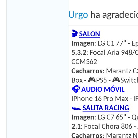
Urgo
ha agradeci
🎬
SALON
Imagen
: LG C1 77" - 
5.3.2
: Focal Aria 948
CCM362
Cacharros
: Marantz C
Box - 🎮PS5 - 🎮Switc
🎧 AUDIO MÓVIL
iPhone 16 Pro Max - iF
🏎️
SALITA RACING
Imagen
: LG C7 65" - Q
2.1
: Focal Chora 806 
Cacharros
: Marantz N