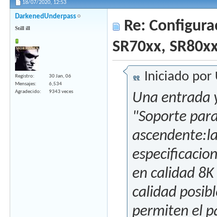
18/07/2020,
12:53
DarkenedUnderpass
Re: Configura
Still ill
SR70xx, SR80x
Iniciado por
Registro
30 Jan, 06
Mensajes
6,534
Agradecido
9343 veces
Una entrada y
"Soporte para
ascendente:la
especificacio
en calidad 8K
calidad posib
permiten el p