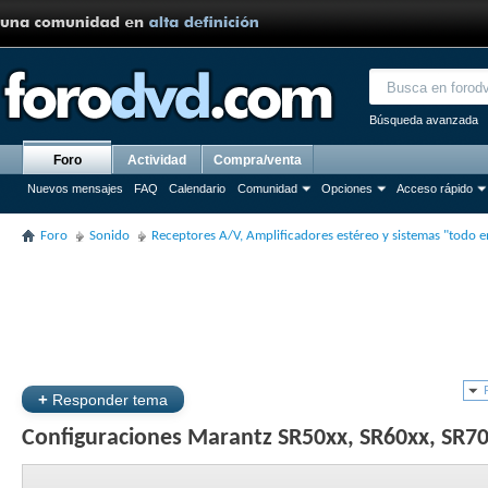
Búsqueda avanzada
Foro
Actividad
Compra/venta
Nuevos mensajes
FAQ
Calendario
Comunidad
Opciones
Acceso rápido
Foro
Sonido
Receptores A/V, Amplificadores estéreo y sistemas "todo 
+
Responder tema
Configuraciones Marantz SR50xx, SR60xx, SR70