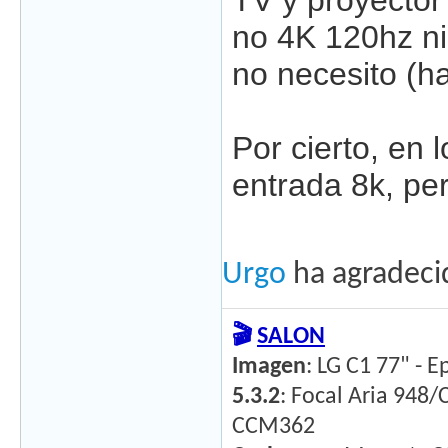
TV y proyector
no 4K 120hz ni
no necesito (h
Por cierto, en 
entrada 8k, pe
Urgo
ha agradeci
🎬
SALON
Imagen
: LG C1 77" - 
5.3.2
: Focal Aria 948
CCM362