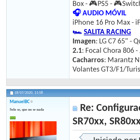
Box - 🎮PS5 - 🎮Switc
🎧 AUDIO MÓVIL
iPhone 16 Pro Max - iF
🏎️
SALITA RACING
Imagen
: LG C7 65" - Q
2.1
: Focal Chora 806 
Cacharros
: Marantz N
Volantes GT3/F1/Tur
18/07/2020,
11:58
ManuelBC
Re: Configura
Solo se, que no se nada
SR70xx, SR80x