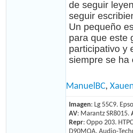
de seguir leye
seguir escribi
Un pequeño esf
para que este 
participativo 
siempre se ha 
ManuelBC
,
Xaue
Imagen
: Lg 55C9. Ep
AV
: Marantz SR8015.
Repr
: Oppo 203. HTPC
D90MQA. Audio-Techni