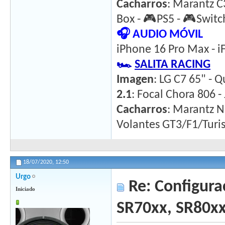
Cacharros
: Marantz C
Box - 🎮PS5 - 🎮Switc
🎧 AUDIO MÓVIL
iPhone 16 Pro Max - iF
🏎️
SALITA RACING
Imagen
: LG C7 65" - Q
2.1
: Focal Chora 806 
Cacharros
: Marantz N
Volantes GT3/F1/Tur
18/07/2020,
12:50
Urgo
Re: Configura
Iniciado
SR70xx, SR80x