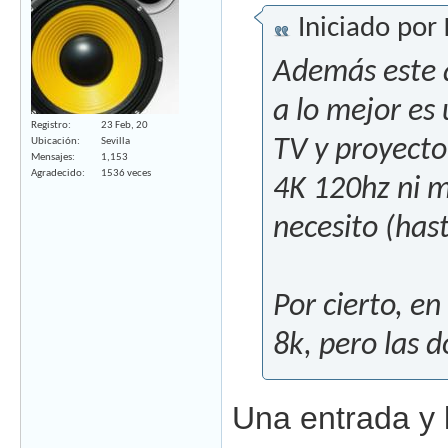
Iniciado por
Además este a
a lo mejor es
Registro
23 Feb, 20
TV y proyecto
Ubicación
Sevilla
Mensajes
1,153
Agradecido
1536 veces
4K 120hz ni m
necesito (has
Por cierto, e
8k, pero las d
Una entrada y l