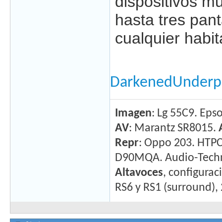
dispositivos mu
hasta tres pant
cualquier habit
DarkenedUnderp
Imagen
: Lg 55C9. Ep
AV
: Marantz SR8015.
Repr
: Oppo 203. HTPC
D90MQA. Audio-Techni
Altavoces
, configurac
RS6 y RS1 (surround),