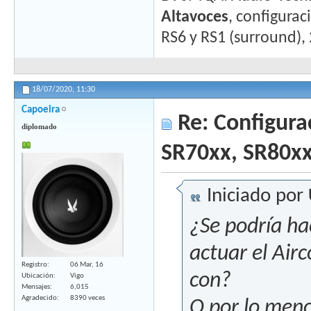
Altavoces
, configurac
RS6 y RS1 (surround),
18/07/2020,
11:30
Capoeira
Re: Configura
diplomado
SR70xx, SR80x
Iniciado por
¿Se podría ha
actuar el Air
Registro
06 Mar, 16
con?
Ubicación
Vigo
Mensajes
6,015
Agradecido
8390 veces
O por lo meno