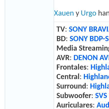
Xauen
y
Urgo
han
TV
:
SONY BRAVI
BD
:
SONY BDP-S
Media Streamin
AVR
:
DENON AVR
Frontales
:
Highl
Central
:
Highla
Surround
:
Highl
Subwoofer
:
SVS
Auriculares
:
Aud