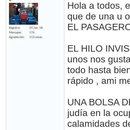
Hola a todos, e
que de una u 
EL PASAGERO :
Registro
24 Jan, 18
Mensajes
176
Agradecido
113 veces
EL HILO INVISI
unos nos gusta
todo hasta bie
rápido , ami m
UNA BOLSA DE 
judía en la oc
calamidades de