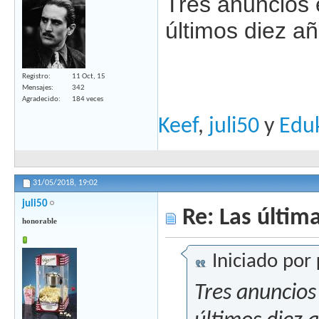
Tres anuncios e
últimos diez añ
Registro
11 Oct, 15
Mensajes
342
Agradecido
184 veces
Keef
,
juli50
y
Edu
31/05/2018,
19:02
juli50
Re: Las última
honorable
Iniciado por
Tres anuncios 