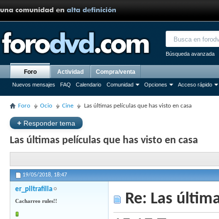
Búsqueda avanzada
Foro
Actividad
Compra/venta
Nuevos mensajes
FAQ
Calendario
Comunidad
Opciones
Acceso rápido
Foro
Ocio
Cine
Las últimas películas que has visto en casa
+
Responder tema
Las últimas películas que has visto en casa
19/05/2018,
18:47
er_piltrafilla
Re: Las última
Cacharreo rules!!