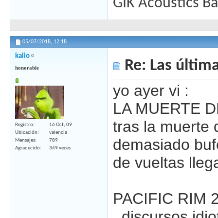
GIK Acoustics Ba
05/07/2018,
12:18
kalio
Re: Las última
honorable
yo ayer vi :
LA MUERTE DE 
tras la muerte 
Registro
16 Oct, 09
Ubicación
valencia
demasiado bufo
Mensajes
789
Agradecido
349 veces
de vueltas lleg
PACIFIC RIM 2 
, discursos idi