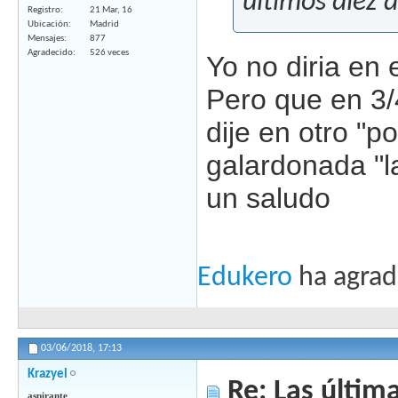
últimos diez 
Registro
21 Mar, 16
Ubicación
Madrid
Mensajes
877
Agradecido
526 veces
Yo no diria en 
Pero que en 3/
dije en otro "p
galardonada "l
un saludo
Edukero
ha agrad
03/06/2018,
17:13
Krazyel
Re: Las última
aspirante