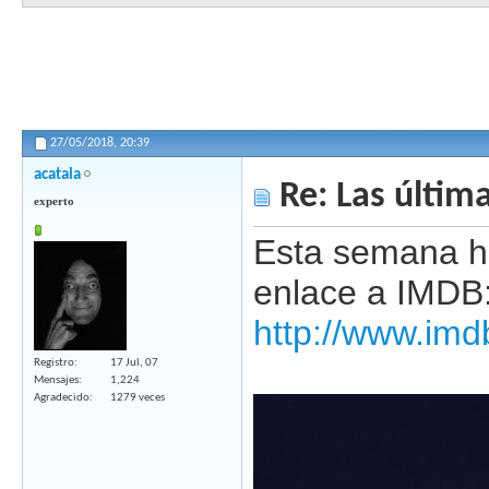
27/05/2018,
20:39
acatala
Re: Las última
experto
Esta semana ha
enlace a IMDB
http://www.imd
Registro
17 Jul, 07
Mensajes
1,224
Agradecido
1279 veces