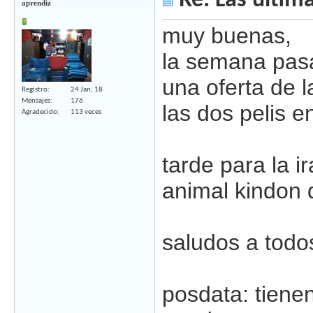
Re: Las última
aprendiz
muy buenas,
la semana pasa
una oferta de 
Registro
24 Jan, 18
Mensajes
176
las dos pelis 
Agradecido
113 veces
tarde para la i
animal kindon 
saludos a todo
posdata: tiene