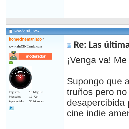
13/06/2018,
09:57
homecinemaniaco
Re: Las última
www.aluCINEando.com
¡Venga va! Me 
Supongo que alg
truños pero no
Registro
15 May, 03
Mensajes
11,924
desapercibida 
Agradecido
3524 veces
cine indie ame