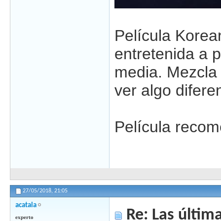
Película Korea
entretenida a 
media. Mezcla e
ver algo difer
Película recom
27/05/2018,
21:05
acatala
Re: Las última
experto