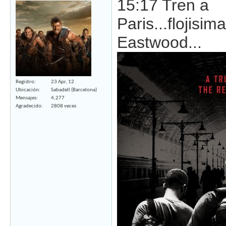
15:17 Tren a
Paris...flojisi
Eastwood...
Registro
23 Apr, 12
Ubicación
Sabadell (Barcelona)
Mensajes
4,277
Agradecido
2808 veces