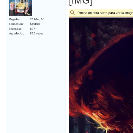
[IMG]
Pincha en esta barra para ver la imag
Registro
21 Mar, 16
Ubicación
Madrid
Mensajes
877
Agradecido
526 veces