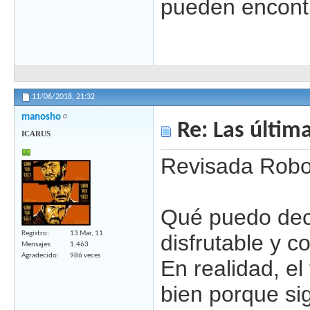
pueden encontr
11/06/2018,
21:32
manosho
Re: Las última
ICARUS
Revisada Roboc
Qué puedo deci
Registro
13 Mar, 11
disfrutable y c
Mensajes
1,463
Agradecido
986 veces
En realidad, el
bien porque si