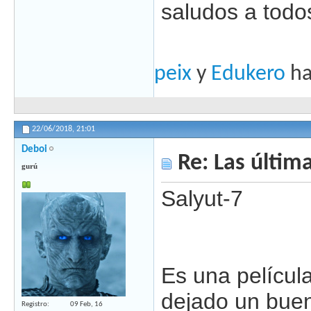
saludos a todo
peix
y
Edukero
ha
22/06/2018,
21:01
Deboi
Re: Las última
gurú
Salyut-7
Es una películ
dejado un buen
Registro
09 Feb, 16