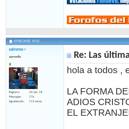
19/06/2018,
19:32
salromo
Re: Las última
aprendiz
hola a todos , e
LA FORMA DEL 
Registro
24 Jan, 18
Mensajes
176
ADIOS CRISTO
Agradecido
113 veces
EL EXTRANJERO