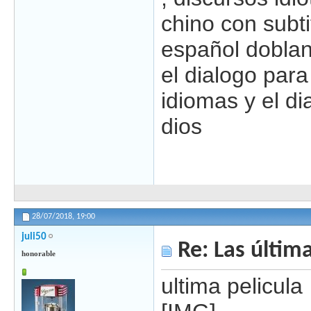
chino con subti
español doblan
el dialogo par
idiomas y el di
dios
28/07/2018,
19:00
juli50
Re: Las última
honorable
ultima pelicula