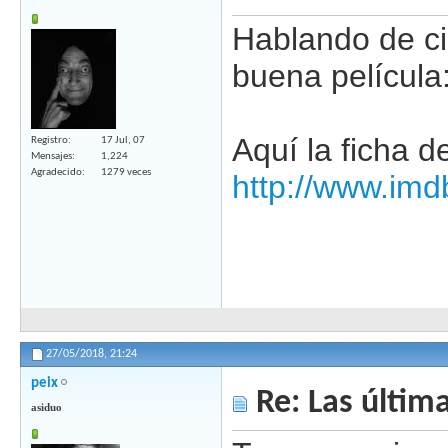
Hablando de c
buena película
Aquí la ficha 
Registro
17 Jul, 07
Mensajes
1,224
Agradecido
1279 veces
http://www.imd
27/05/2018,
21:24
peix
Re: Las última
asiduo