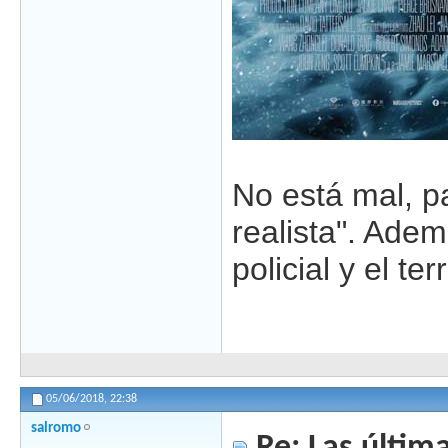
No está mal, p
realista". Ade
policial y el te
05/06/2018,
22:38
salromo