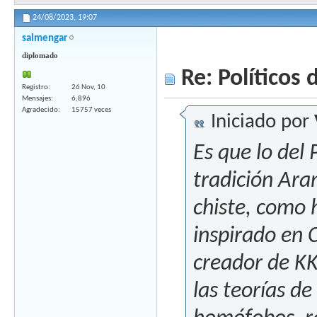
24/08/2023,
19:07
salmengar
diplomado
Re: Políticos d
Registro
26 Nov, 10
Mensajes
6,896
Agradecido
15757 veces
Iniciado por
Es que lo del
tradición Aran
chiste, como 
inspirado en C
creador de KKK
las teorías de