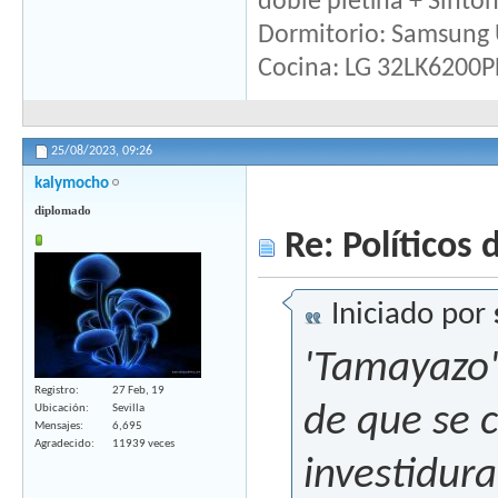
doble pletina + Sint
Dormitorio: Samsun
Cocina: LG 32LK6200P
25/08/2023,
09:26
kalymocho
diplomado
Re: Políticos d
Iniciado por
'Tamayazo'
Registro
27 Feb, 19
de que se 
Ubicación
Sevilla
Mensajes
6,695
Agradecido
11939 veces
investidura