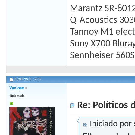
Marantz SR-801
Q-Acoustics 3030
Tannoy M1 efect
Sony X700 Blura
Sennheiser 560S
25/08/2023,
14:35
Vanlose
diplomado
Re: Políticos d
Iniciado por