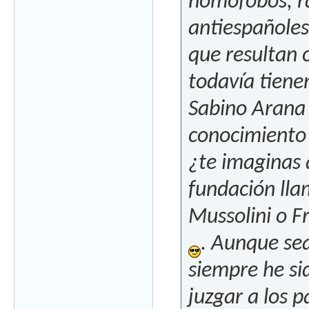
homófobos, ra
antiespañole
que resultan 
todavía tiene
Sabino Arana 
conocimiento 
¿te imaginas 
fundación ll
Mussolini o F
. Aunque se
siempre he si
juzgar a los p