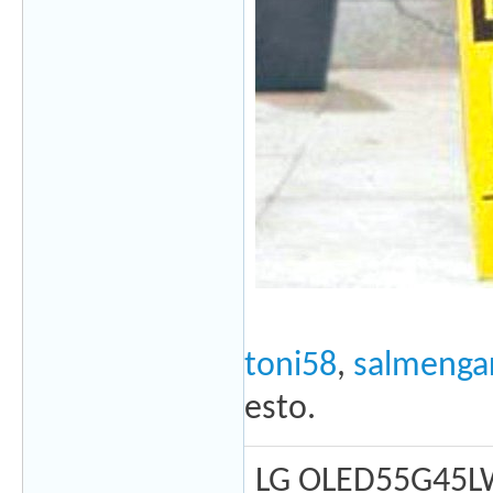
toni58
,
salmenga
esto.
LG OLED55G45L