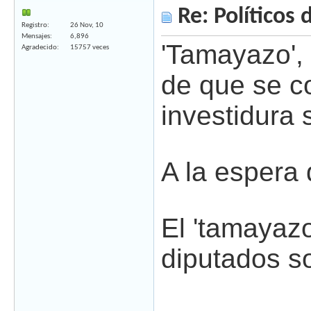
Re: Políticos d
Registro
26 Nov, 10
Mensajes
6,896
'Tamayazo',
Agradecido
15757 veces
de que se c
investidura 
A la espera 
El 'tamayazo
diputados so