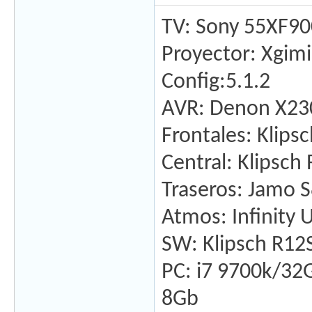
TV: Sony 55XF9
Proyector: Xgimi
Config:5.1.2
AVR: Denon X2
Frontales: Klips
Central: Klipsch
Traseros: Jamo 
Atmos: Infinity U
SW: Klipsch R1
PC: i7 9700k/3
8Gb