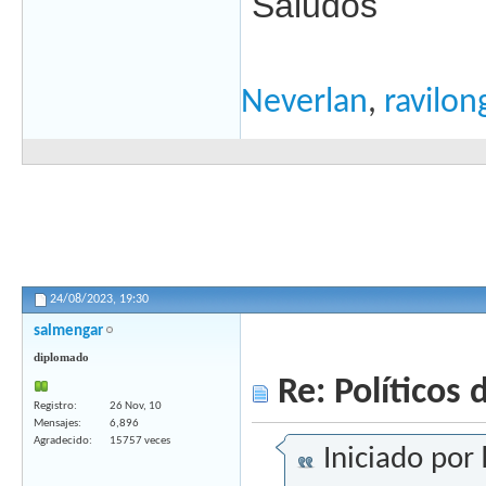
Saludos
Neverlan
,
ravilon
24/08/2023,
19:30
salmengar
diplomado
Re: Políticos d
Registro
26 Nov, 10
Mensajes
6,896
Agradecido
15757 veces
Iniciado por