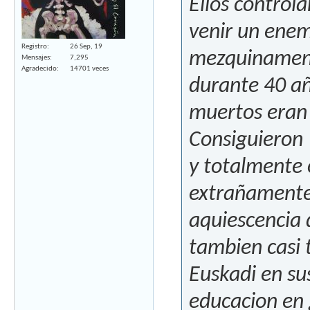
Ellos controla
venir un ene
Registro
26 Sep, 19
mezquinamente
Mensajes
7,295
Agradecido
14701 veces
durante 40 añ
muertos eran 
Consiguieron 
y totalmente 
extrañamente 
aquiescencia 
tambien casi 
Euskadi en su
educacion en g