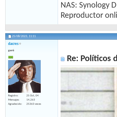
NAS: Synology 
Reproductor on
25/08/2023,
11:11
dacres
gurú
Re: Políticos d
Registro
25 Oct, 04
Mensajes
14,263
Agradecido
25363 veces