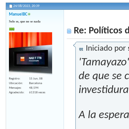
24/08/2023,
20:39
ManuelBC
Solo se, que no se nada
Re: Políticos d
Iniciado por
'Tamayazo'
de que se 
Registro
15 Jun, 08
Ubicación
Barcelona
investidura
Mensajes
48,594
Agradecido
61318 veces
A la esper